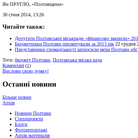
Ян ПРУГЛО
, «Полтавщина»
30 січня 2014, 13:26
Читайте також:
Депутати Полтавської міськради «фінансово закрили» 201
Бюджетники Полтави прозвітували за 2013 рік
22 грудня 
Представники громадськості запросили мера Полтави об
Теги:
бюджет Полтави
,
Полтавська міська рада
Коментарі
(
1
)
Вислови свою думку!
Останні новини
Більше новин
Архів
Новини Полтави
Спецпроекти
Блоги
Фоторепортажі
Архів матеріалів