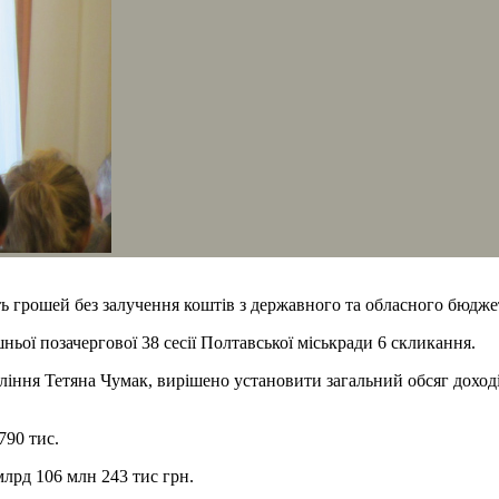
ь грошей без залучення коштів з державного та обласного бюдже
ої позачергової 38 сесії Полтавської міськради 6 скликання.
ння Тетяна Чумак, вирішено установити загальний обсяг доходів
790 тис.
млрд 106 млн 243 тис грн.