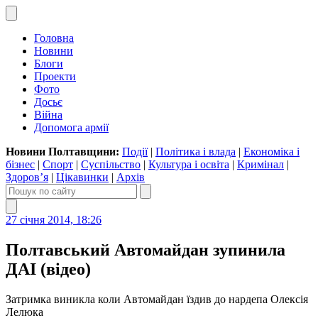
Головна
Новини
Блоги
Проекти
Фото
Досьє
Війна
Допомога армії
Новини Полтавщини:
Події
|
Політика і влада
|
Економіка і
бізнес
|
Спорт
|
Суспільство
|
Культура і освіта
|
Кримінал
|
Здоров’я
|
Цікавинки
|
Архів
27 січня 2014, 18:26
Полтавський Автомайдан зупинила
ДАІ (відео)
Затримка виникла коли Автомайдан їздив до нардепа Олексія
Лелюка