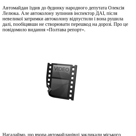
Автомайдан їздив до будинку народного депутата Олексія
Лелюка. Але автоколону зупинив інспектор ДАІ, після
невеликої затримки автоколону відпустили і вона рушила
далі, пообіцявши не створювати перешкод на дорозі. Про це
повідомило видання «Полтава репорт».
Нагадаймо, що вчора автомайданівці закликали міського