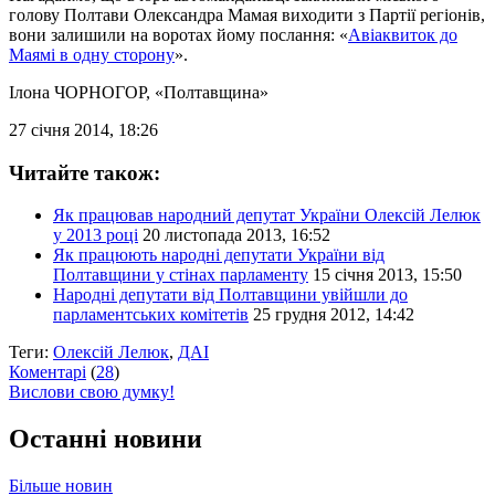
голову Полтави Олександра Мамая виходити з Партії регіонів,
вони залишили на воротах йому послання: «
Авіаквиток до
Маямі в одну сторону
».
Ілона ЧОРНОГОР
, «Полтавщина»
27 січня 2014, 18:26
Читайте також:
Як працював народний депутат України Олексій Лелюк
у 2013 році
20 листопада 2013, 16:52
Як працюють народні депутати України від
Полтавщини у стінах парламенту
15 січня 2013, 15:50
Народні депутати від Полтавщини увійшли до
парламентських комітетів
25 грудня 2012, 14:42
Теги:
Олексій Лелюк
,
ДАІ
Коментарі
(
28
)
Вислови свою думку!
Останні новини
Більше новин