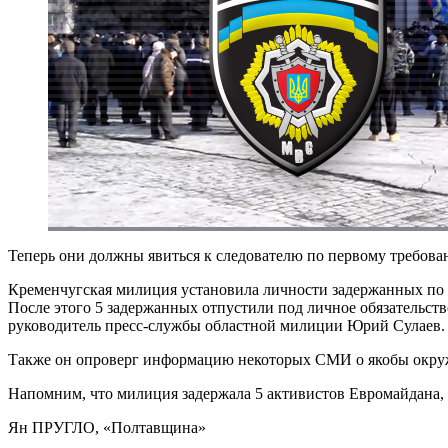
Теперь они должны явиться к следователю по первому требов
Кременчугская милиция установила личности задержанных по по
После этого 5 задержанных отпустили под личное обязательст
руководитель пресс-службы областной милиции Юрий Сулаев.
Также он опроверг информацию некоторых СМИ о якобы окру
Напомним, что милиция задержала 5 активистов Евромайдана,
Ян ПРУГЛО
, «Полтавщина»