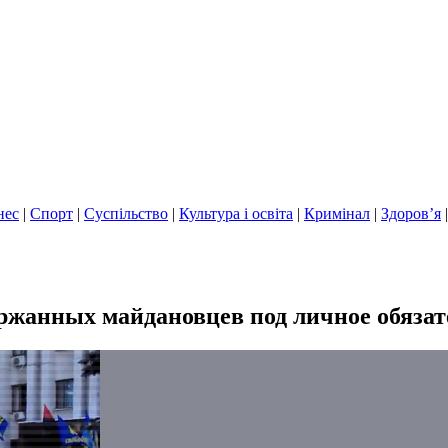
нес
|
Спорт
|
Суспільство
|
Культура і освіта
|
Кримінал
|
Здоров’я
ржанных майдановцев под личное обязат