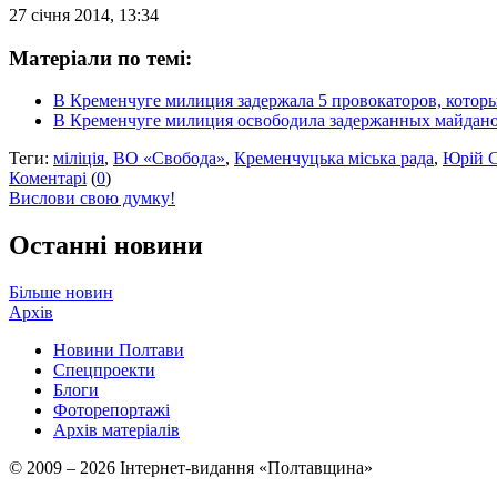
27 січня 2014, 13:34
Матеріали по темі:
В Кременчуге милиция задержала 5 провокаторов, котор
В Кременчуге милиция освободила задержанных майданов
Теги:
міліція
,
ВО «Свобода»
,
Кременчуцька міська рада
,
Юрій С
Коментарі
(
0
)
Вислови свою думку!
Останні новини
Більше новин
Архів
Новини Полтави
Спецпроекти
Блоги
Фоторепортажі
Архів матеріалів
© 2009 – 2026 Інтернет-видання «Полтавщина»