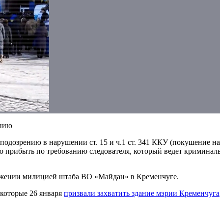
анию
дозрению в нарушении ст. 15 и ч.1 ст. 341 ККУ (покушение на 
во прибыть по требованию следователя, который ведет кримина
жении милицией штаба ВО «Майдан» в Кременчуге.
 которые 26 января
призвали захватить здание мэрии Кременчуга