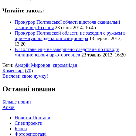
Читайте також:
Прокурор Полтавської області відстояв скандальні
закони від 16 січня
23 січня 2014, 16:45
Прокурор Полтавской области не заходил с ружьем в
приемную нардепа-оппозиционера
13 червня 2013,
13:20
В Полтаве ещё не завершено следствие по поводу
милиционеров-наркоторговцев
23 травня 2013, 16:20
Теги:
Андрій Миронов
,
євромайдан
Коментарі
(
70
)
Вислови свою думку!
Останні новини
Більше новин
Архів
Новини Полтави
Спецпроекти
Блоги
Фоторепортажі