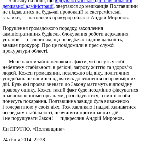
— З огляду на події, що
відбуваються сьогодні біля обласної
державної адміністрації
, звертаюся до мешканців Полтавщини
не піддаватися на будь-які провокації та екстремістські
заклики, — наголосив прокурор області Андрій Миронов.
Порушення громадського порядку, захоплення
адміністративних будівель, блокування роботи державних
установ — є злочином, що передбачає відповідальність,
вважає прокурор. Про це повідомили в прес-службі
прокуратури області.
— Мене надзвичайно непокоять факти, які несуть у собі
небезпеку стабільності в регіоні, загрозу життю та здоров’ю
людей. Кожен громадянин, незалежно від віку, політичних
уподобань не повинен вдаватись до вчинення неправомірних
дій. Будь-які прояви зневаги до Закону матимуть відповідну
правову оцінку. Кожен такий факт буде неодмінно фіксуватися
правоохоронними органами, розслідуватися, а винні особи
понесуть покарання. Полтавщина завжди була виваженою
і толерантною у своїх діях. Тож закликаю і надалі залишатися
осередком стабільності, не вчиняти протиправних дій
і не порушувати Закон! — підкреслив Андрій Миронов.
Ян ПРУГЛО
, «Полтавщина»
24 січня 2014, 22:28