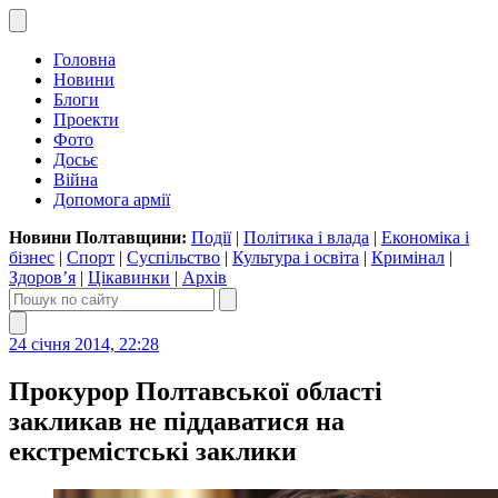
Головна
Новини
Блоги
Проекти
Фото
Досьє
Війна
Допомога армії
Новини Полтавщини:
Події
|
Політика і влада
|
Економіка і
бізнес
|
Спорт
|
Суспільство
|
Культура і освіта
|
Кримінал
|
Здоров’я
|
Цікавинки
|
Архів
24 січня 2014, 22:28
Прокурор Полтавської області
закликав не піддаватися на
екстремістські заклики