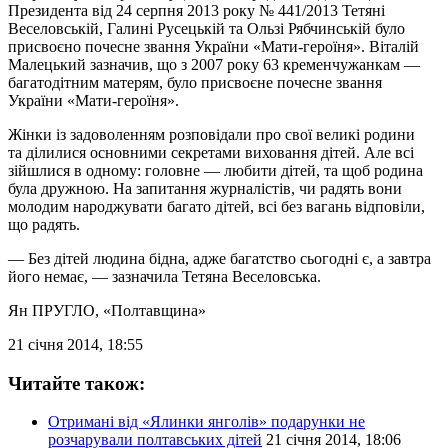
Президента від 24 серпня 2013 року № 441/2013 Тетяні
Веселовській, Галині Русецькій та Ользі Рябчинській було
присвоєно почесне звання України «Мати-героїня». Віталій
Малецький зазначив, що з 2007 року 63 кременчужанкам —
багатодітним матерям, було присвоєне почесне звання
України «Мати-героїня».
Жінки із задоволенням розповідали про свої великі родини
та ділилися основними секретами виховання дітей. Але всі
зійшлися в одному: головне — любити дітей, та щоб родина
була дружною. На запитання журналістів, чи радять вони
молодим народжувати багато дітей, всі без вагань відповіли,
що радять.
— Без дітей людина бідна, адже багатство сьогодні є, а завтра
його немає, — зазначила Тетяна Веселовська.
Ян ПРУГЛО
, «Полтавщина»
21 січня 2014, 18:55
Читайте також:
Отримані від «Ялинки янголів» подарунки не
розчарували полтавських дітей
21 січня 2014, 18:06