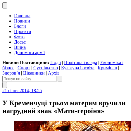
Головна
Новини
Блоги
Проекти
Фото
Досьє
Війна
Допомога армії
Новини Полтавщини:
Події
|
Політика і влада
|
Економіка і
бізнес
|
Спорт
|
Суспільство
|
Культура і освіта
|
Кримінал
|
Здоров’я
|
Цікавинки
|
Архів
21 січня 2014, 18:55
У Кременчуці трьом матерям вручили
нагрудний знак «Мати-героїня»