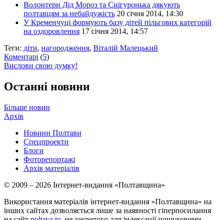
Волонтери Дід Мороз та Снігуронька дякують
полтавцям за небайдужість
20 січня 2014, 14:30
У Кременчуці формують базу дітей пільгових категорій
на оздоровлення
17 січня 2014, 14:57
Теги:
діти
,
нагородження
,
Віталій Малецький
Коментарі
(
5
)
Вислови свою думку!
Останні новини
Більше новин
Архів
Новини Полтави
Спецпроекти
Блоги
Фоторепортажі
Архів матеріалів
© 2009 – 2026 Інтернет-видання «Полтавщина»
Використання матеріалів інтернет-видання «Полтавщина» на
інших сайтах дозволяється лише за наявності гіперпосилання
на сайт
poltava.to
, не закритого для індексації пошуковими