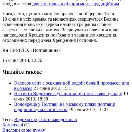
Захід вже став
для Полтави та підприємства традиційним
.
Нагадаємо, що за традицією православної церкви 18 та
19 січня в усіх храмах та монастирях звершується Велике
освячення води, яку Церква називає грецьким словом
агіасма — «велика святиня». Звершувати освячення води
напередодні Хрещення пов’язано з традицією хрещення
оголошених перед днем Хрещенння Господня.
Ян ПРУГЛО
, «Полтавщина»
15 січня 2014, 12:26
Читайте також:
Эксперимент с освященной водой: божий промысел или
вымысел
21 січня 2013, 15:11
На свято Водохреща усі полтавці п’ють свячену воду
19
січня 2013, 18:38
Водохреща у Полтаві: на міському пляжі полтавці
відкрили купальний сезон
19 січня 2013, 16:07
Теги:
Водохреще
,
Полтававодоканал
Коментарі
(
1
)
Вислови свою думку!