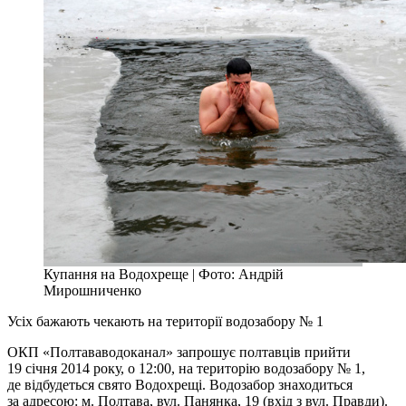
Купання на Водохреще | Фото: Андрій
Мирошниченко
Усіх бажають чекають на території водозабору № 1
ОКП «Полтававодоканал» запрошує полтавців прийти
19 січня 2014 року, о 12:00, на територію водозабору № 1,
де відбудеться свято Водохрещі. Водозабор знаходиться
за адресою: м. Полтава, вул. Панянка, 19 (вхід з вул. Правди).