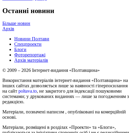
Останні новини
Більше новин
Архів
Новини Полтави
Спецпроекти
Блоги
Фоторепортажі
Архів матеріалів
© 2009 – 2026 Інтернет-видання «Полтавщина»
Використання матеріалів інтернет-видання «Полтавщина» на
інших сайтах дозволяється лише за наявності гіперпосилання
на сайт
poltava.to
, не закритого для індексації пошуковими
системами; у друкованих виданнях — лише за погодженням з
редакцією.
Матеріали, позначені написом
, опубліковані на комерційній
основі.
Матеріали, розміщені в розділах «Проекти» та «Блоги»,
публікуються за ініціативи сторонніх осіб і не є редакційними.