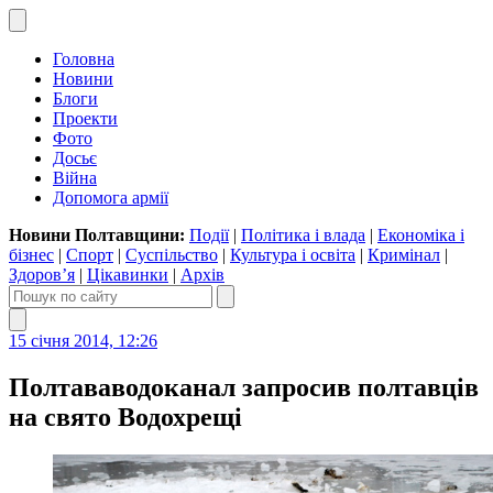
Головна
Новини
Блоги
Проекти
Фото
Досьє
Війна
Допомога армії
Новини Полтавщини:
Події
|
Політика і влада
|
Економіка і
бізнес
|
Спорт
|
Суспільство
|
Культура і освіта
|
Кримінал
|
Здоров’я
|
Цікавинки
|
Архів
15 січня 2014, 12:26
Полтававодоканал запросив полтавців
на свято Водохрещі