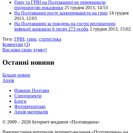
Грип та ГРВІ на Полтавщині не перевищили
епідпорогові показники
25 грудня 2013, 14:53
На Полтавщині росте захворюваність на грип
14 грудня
2013, 12:03
На Полтавщині за тиждень на гострі респіраторні
інфекції захворіло 6 тисяч 273 особи
2 грудня 2013, 15:02
Теги:
ГРВІ
,
грип
,
статистика
Коментарі
(
3
)
Вислови свою думку!
Останні новини
Більше новин
Архів
Новини Полтави
Спецпроекти
Блоги
Фоторепортажі
Архів матеріалів
© 2009 – 2026 Інтернет-видання «Полтавщина»
Використання матеріалів інтернет-видання «Полтавщина» на