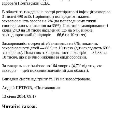
здоров’я Полтавській ОДА.
В області за тиждень на гострі респіраторні інфекції захворіло
3 тисячі 498 осіб. Порівняно з попереднім тижнем,
захворюваність зросла на 7% (на попередньому тижні
спостерігалось зниження на 35%). Показник захворюваності
склав 24,0 на 10 тисяч населення, що на 64% нижче
за епідпороговий (епідпоріг — 66,6 на 10 тисяч).
Захворюваність серед дітей знизилась на 6%, показник
захворюваності дітей — 88,9 на 10 тисяч (діти складають 60%
захворілих). Показник захворюваності школярів — 37,83 на
10 тисяч, що є значно нижчим за епідпороговий.
За тиждень госпіталізовано 164 хворих (4,7% від тих, хто
захворів — цей показник звичайний для області).
Випадків смерті від грипу та ГРІ не зареєстровано.
Андрій ПЕТРОВ
, «Полтавщина»
13 січня 2014, 09:17
Читайте також: