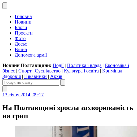
Головна
Новини
Блоги
Проекти
Фото
Досьє
Війна
Допомога армії
Новини Полтавщини:
Події
|
Політика і влада
|
Економіка і
бізнес
|
Спорт
|
Суспільство
|
Культура і освіта
|
Кримінал
|
Здоров’я
|
Цікавинки
|
Архів
13 січня 2014, 09:17
На Полтавщині зросла захворюваність
на грип