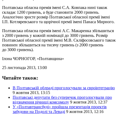
Полтавська обласна премія імені С.А. Ковпака нині також
складає 1200 гривень, а буде становити 2000 гривень.
Аналогічно зросте розмір Полтавської обласної премії імені
І.П. Котляревського та щорічної премії імені Панаса Мирного.
Полтавська обласна премія імені А.С. Макаренка збільшиться
з 2000 гривень у кожній номінації до 3000 гривень. Розмір
Полтавської обласної премії імені М.В. Скліфосовського також
повинен збільшиться на тисячу гривень (з 2000 гривень
до 3000 гривень).
Ілона ЧОРНОГОР
, «Полтавщина»
25 листопада 2013, 13:00
Читайте також:
В Полтавській облраді проголосували за євроінтеграцію
9 жовтня 2013, 13:15
Полтавські депутати без суперечок проголосували про
відзначення річниці комсомолу
9 жовтня 2013, 12:37
У «Полтавтрансбуді» пройшла презентація проектів
забудови на Подолі та Леваді
9 жовтня 2013, 12:16