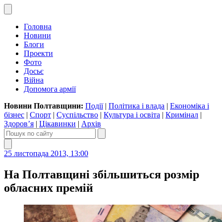
Головна
Новини
Блоги
Проекти
Фото
Досьє
Війна
Допомога армії
Новини Полтавщини:
Події
|
Політика і влада
|
Економіка і
бізнес
|
Спорт
|
Суспільство
|
Культура і освіта
|
Кримінал
|
Здоров’я
|
Цікавинки
|
Архів
25 листопада 2013, 13:00
На Полтавщині збільшиться розмір
обласних премій