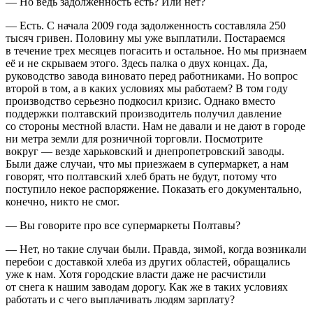
— Но ведь задолженность есть? Или нет?
— Есть. С начала 2009 года задолженность составляла 250
тысяч гривен. Половину мы уже выплатили. Постараемся
в течение трех месяцев погасить и остальное. Но мы признаем
её и не скрываем этого. Здесь палка о двух концах. Да,
руководство завода виновато перед работниками. Но вопрос
второй в том, а в каких условиях мы работаем? В том году
производство серьезно подкосил кризис. Однако вместо
поддержки полтавский производитель получил давление
со стороны местной власти. Нам не давали и не дают в городе
ни метра земли для розничной торговли. Посмотрите
вокруг — везде харьковский и днепропетровский заводы.
Были даже случаи, что мы приезжаем в супермаркет, а нам
говорят, что полтавский хлеб брать не будут, потому что
поступило некое распоряжение. Показать его документально,
конечно, никто не смог.
— Вы говорите про все супермаркеты Полтавы?
— Нет, но такие случаи были. Правда, зимой, когда возникали
перебои с доставкой хлеба из других областей, обращались
уже к нам. Хотя городские власти даже не расчистили
от снега к нашим заводам дорогу. Как же в таких условиях
работать и с чего выплачивать людям зарплату?