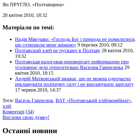
Ян ПРУГЛО
, «Полтавщина»
28 квітня 2010, 18:32
Матеріали по темі:
Надія Мякушко: «Господь Бог і природа не помилилися,
що сотворили мене жінкою»
9 березня 2010, 09:12
Полтавский хлеб не пускают в Полтаву
28 квітня 2010,
19:32
Полтавская налоговая опровергает информацию про
уголовное дело относительно Василия Гаврилюка
29
квітня 2010, 18:15
Андрій Матковський вважає, що не можна одночасно
рекламувати політичну силу і не виплачувати зарплату
17 червня 2010, 14:37
Теги:
Василь Гаврилюк
,
ВАТ «Полтавський хлібокомбінат»
,
хліб
Коментарі
(
34
)
Вислови свою думку!
Останні новини