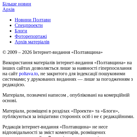
Більше новин
Архів
Новини Полтави
Спецпроекти
Блоги
Фоторепортажі
Архів матеріалів
© 2009 – 2026 Інтернет-видання «Полтавщина»
Використання матеріалів інтернет-видання «Полтавщина» на
інших сайтах дозволяється лише за наявності гіперпосилання
на сайт
poltava.to
, не закритого для індексації пошуковими
системами; у друкованих виданнях — лише за погодженням з
редакцією.
Матеріали, позначені написом
, опубліковані на комерційній
основі.
Матеріали, розміщені в розділах «Проекти» та «Блоги»,
публікуються за ініціативи сторонніх осіб і не є редакційними.
Редакція інтернет-видання «Полтавщина» не несе
відповідальності за зміст коментарів, розміщених