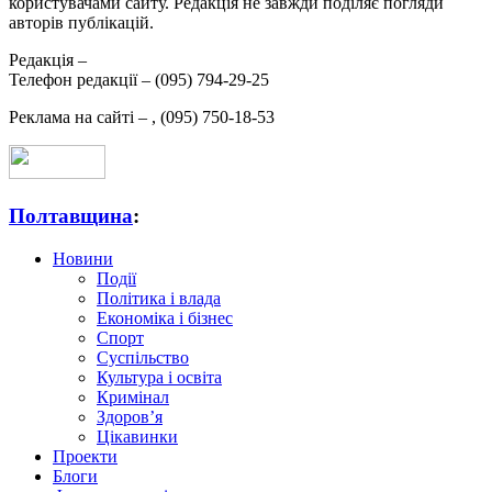
користувачами сайту. Редакція не завжди поділяє погляди
авторів публікацій.
Редакція –
Телефон редакції –
(095) 794-29-25
Реклама на сайті –
,
(095) 750-18-53
Полтавщина
:
Новини
Події
Політика і влада
Економіка і бізнес
Спорт
Суспільство
Культура і освіта
Кримінал
Здоров’я
Цікавинки
Проекти
Блоги