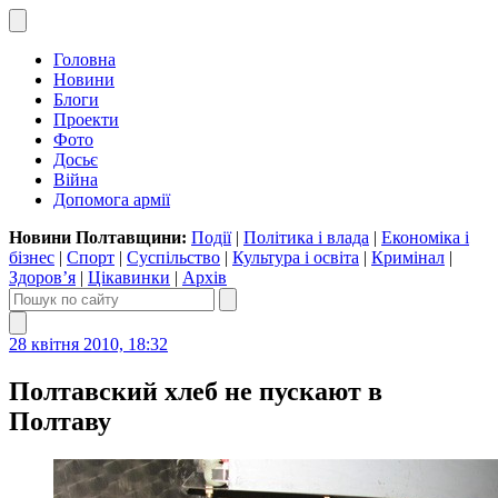
Головна
Новини
Блоги
Проекти
Фото
Досьє
Війна
Допомога армії
Новини Полтавщини:
Події
|
Політика і влада
|
Економіка і
бізнес
|
Спорт
|
Суспільство
|
Культура і освіта
|
Кримінал
|
Здоров’я
|
Цікавинки
|
Архів
28 квітня 2010, 18:32
Полтавский хлеб не пускают в
Полтаву