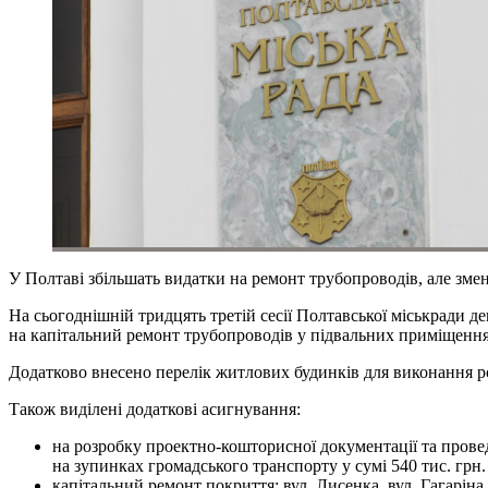
У Полтаві збільшать видатки на ремонт трубопроводів, але зм
На сьогоднішній тридцять третій сесії Полтавської міськради 
на капітальний ремонт трубопроводів у підвальних приміщеннях 
Додатково внесено перелік житлових будинків для виконання робі
Також виділені додаткові асигнування:
на розробку проектно-кошторисної документації та провед
на зупинках громадського транспорту у сумі 540 тис. грн.
капітальний ремонт покриття: вул. Лисенка, вул. Гагаріна