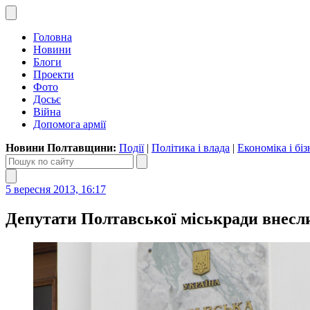
Головна
Новини
Блоги
Проекти
Фото
Досьє
Війна
Допомога армії
Новини Полтавщини:
Події
|
Політика і влада
|
Економіка і біз
5 вересня 2013, 16:17
Депутати Полтавської міськради внес