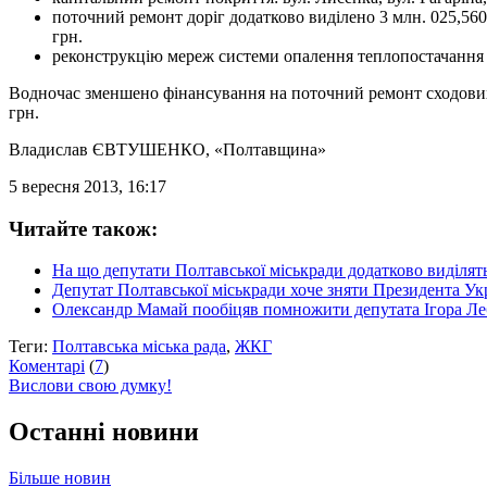
поточний ремонт доріг додатково виділено 3 млн. 025,560
грн.
реконструкцію мереж системи опалення теплопостачання з
Водночас зменшено фінансування на поточний ремонт сходових 
грн.
Владислав ЄВТУШЕНКО
, «Полтавщина»
5 вересня 2013, 16:17
Читайте також:
На що депутати Полтавської міськради додатково виділят
Депутат Полтавської міськради хоче зняти Президента Ук
Олександр Мамай пообіцяв помножити депутата Ігора Ле
Теги:
Полтавська міська рада
,
ЖКГ
Коментарі
(
7
)
Вислови свою думку!
Останні новини
Більше новин