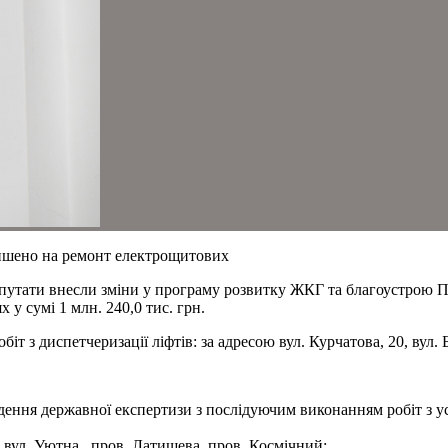
еншено на ремонт електрощитових
депутати внесли зміни у програму розвитку ЖКГ та благоустрою П
у сумі 1 млн. 240,0 тис. грн.
т з диспетчеризації ліфтів: за адресою вул. Курчатова, 20, вул. 
ення державної експертизи з послідуючим виконанням робіт з ус
, вул. Уютна., пров. Латишева, пров. Космічний;