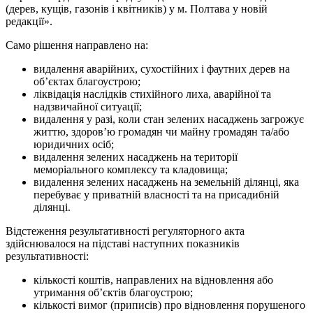
(дерев, кущів, газонів і квітників) у м. Полтава у новій
редакції».
Само рішення направлено на:
видалення аварійних, сухостійних і фаутних дерев на
об’єктах благоустрою;
ліквідація наслідків стихійного лиха, аварійної та
надзвичайної ситуації;
видалення у разі, коли стан зелених насаджень загрожує
життю, здоров’ю громадян чи майну громадян та/або
юридичних осіб;
видалення зелених насаджень на території
меморіального комплексу та кладовища;
видалення зелених насаджень на земельній ділянці, яка
перебуває у приватній власності та на присадибній
ділянці.
Відстеження результативності регуляторного акта
здійснювалося на підставі наступних показників
результативності:
кількості коштів, направлених на відновлення або
утримання об’єктів благоустрою;
кількості вимог (приписів) про відновлення порушеного