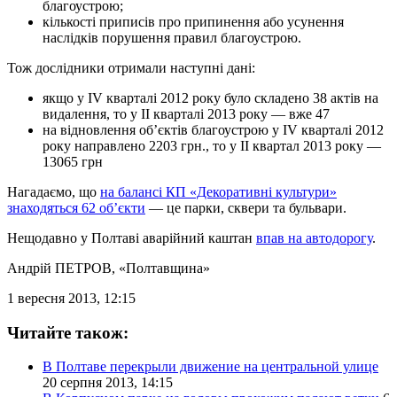
благоустрою;
кількості приписів про припинення або усунення
наслідків порушення правил благоустрою.
Тож дослідники отримали наступні дані:
якщо у ІV кварталі 2012 року було складено 38 актів на
видалення, то у ІІ кварталі 2013 року — вже 47
на відновлення об’єктів благоустрою у ІV кварталі 2012
року направлено 2203 грн., то у ІІ квартал 2013 року —
13065 грн
Нагадаємо, що
на балансі КП «Декоративні культури»
знаходяться 62 об’єкти
— це парки, сквери та бульвари.
Нещодавно у Полтаві аварійний каштан
впав на автодорогу
.
Андрій ПЕТРОВ
, «Полтавщина»
1 вересня 2013, 12:15
Читайте також:
В Полтаве перекрыли движение на центральной улице
20 серпня 2013, 14:15