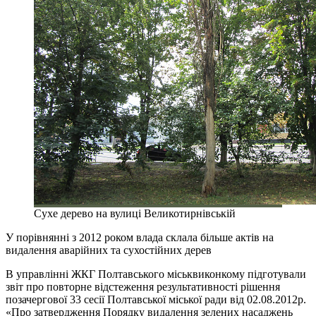
Cухе дерево на вулиці Великотирнівській
У порівнянні з 2012 роком влада склала більше актів на
видалення аварійних та сухостійних дерев
В управлінні ЖКГ Полтавського міськвиконкому підготували
звіт про повторне відстеження результативності рішення
позачергової 33 сесії Полтавської міської ради від 02.08.2012р.
«Про затвердження Порядку видалення зелених насаджень