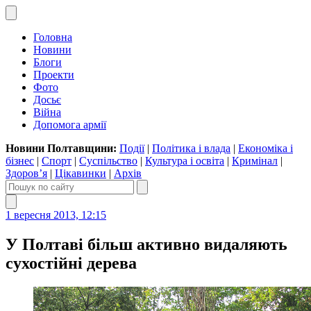
Головна
Новини
Блоги
Проекти
Фото
Досьє
Війна
Допомога армії
Новини Полтавщини:
Події
|
Політика і влада
|
Економіка і
бізнес
|
Спорт
|
Суспільство
|
Культура і освіта
|
Кримінал
|
Здоров’я
|
Цікавинки
|
Архів
1 вересня 2013, 12:15
У Полтаві більш активно видаляють
сухостійні дерева