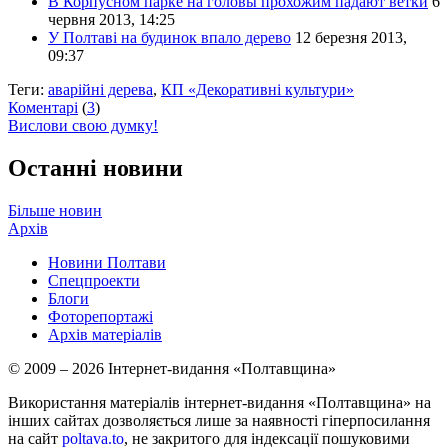
В Корпусном парке на головы прохожим падают ветки
6
червня 2013, 14:25
У Полтаві на будинок впало дерево
12 березня 2013,
09:37
Теги:
аварійні дерева
,
КП «Декоративні культури»
Коментарі
(
3
)
Вислови свою думку!
Останні новини
Більше новин
Архів
Новини Полтави
Спецпроекти
Блоги
Фоторепортажі
Архів матеріалів
© 2009 – 2026 Інтернет-видання «Полтавщина»
Використання матеріалів інтернет-видання «Полтавщина» на
інших сайтах дозволяється лише за наявності гіперпосилання
на сайт
poltava.to
, не закритого для індексації пошуковими