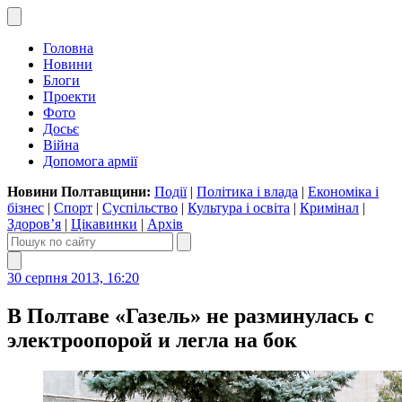
Головна
Новини
Блоги
Проекти
Фото
Досьє
Війна
Допомога армії
Новини Полтавщини:
Події
|
Політика і влада
|
Економіка і
бізнес
|
Спорт
|
Суспільство
|
Культура і освіта
|
Кримінал
|
Здоров’я
|
Цікавинки
|
Архів
30 серпня 2013, 16:20
В Полтаве «Газель» не разминулась с
электроопорой и легла на бок