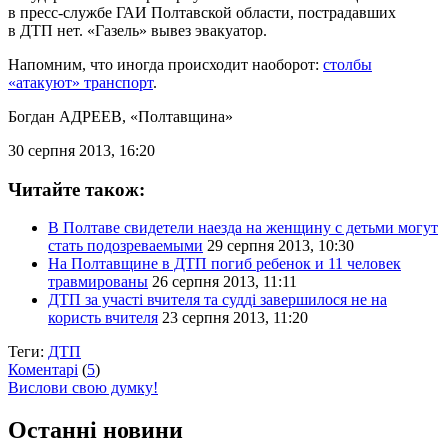
в пресс-службе ГАИ Полтавской области, пострадавших
в ДТП нет. «Газель» вывез эвакуатор.
Напомним, что иногда происходит наоборот:
столбы
«атакуют» транспорт
.
Богдан АДРЕЕВ
, «Полтавщина»
30 серпня 2013, 16:20
Читайте також:
В Полтаве свидетели наезда на женщину с детьми могут
стать подозреваемыми
29 серпня 2013, 10:30
На Полтавщине в ДТП погиб ребенок и 11 человек
травмированы
26 серпня 2013, 11:11
ДТП за участі вчителя та судді завершилося не на
користь вчителя
23 серпня 2013, 11:20
Теги:
ДТП
Коментарі
(
5
)
Вислови свою думку!
Останні новини