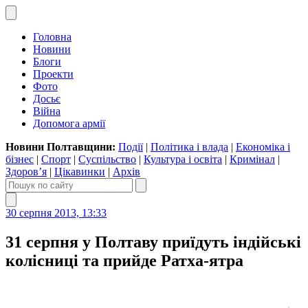
Головна
Новини
Блоги
Проекти
Фото
Досьє
Війна
Допомога армії
Новини Полтавщини:
Події
|
Політика і влада
|
Економіка і
бізнес
|
Спорт
|
Суспільство
|
Культура і освіта
|
Кримінал
|
Здоров’я
|
Цікавинки
|
Архів
30 серпня 2013, 13:33
31 серпня у Полтаву приїдуть індійські
колісниці та прийде Ратха-ятра