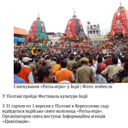
Святкування «Ратха-ятри» у Індії | Фото: restbee.ru
У Полтаві пройде Фестиваль культури Індії
З 31 серпня по 1 вересня у Полтаві в Корпусному саду
відбудеться індійське свято колісниць «Ратха-ятра».
Організатором свята виступає Інформаційна агенція
«Цивілізація».