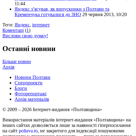
11:44
Яндекс з’ясував, як випускники з Полтави та
Кременчука готувалися до ЗНО
29 червня 2013, 10:20
Теги:
Яндекс
,
інтернет
Коментарі
(
1
)
Вислови свою думку!
Останні новини
Більше новин
Архів
Новини Полтави
Спецпроекти
Блоги
Фоторепортажі
Архів матеріалів
© 2009 – 2026 Інтернет-видання «Полтавщина»
Використання матеріалів інтернет-видання «Полтавщина» на
інших сайтах дозволяється лише за наявності гіперпосилання
на сайт
poltava.to
, не закритого для індексації пошуковими