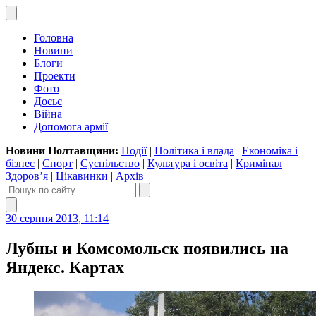
Головна
Новини
Блоги
Проекти
Фото
Досьє
Війна
Допомога армії
Новини Полтавщини:
Події
|
Політика і влада
|
Економіка і
бізнес
|
Спорт
|
Суспільство
|
Культура і освіта
|
Кримінал
|
Здоров’я
|
Цікавинки
|
Архів
30 серпня 2013, 11:14
Лубны и Комсомольск появились на
Яндекс. Картах