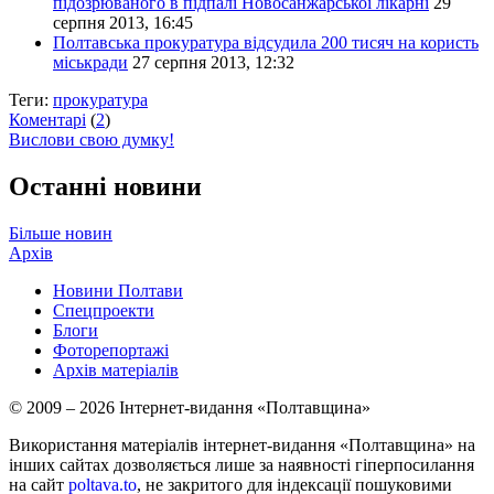
підозрюваного в підпалі Новосанжарської лікарні
29
серпня 2013, 16:45
Полтавська прокуратура відсудила 200 тисяч на користь
міськради
27 серпня 2013, 12:32
Теги:
прокуратура
Коментарі
(
2
)
Вислови свою думку!
Останні новини
Більше новин
Архів
Новини Полтави
Спецпроекти
Блоги
Фоторепортажі
Архів матеріалів
© 2009 – 2026 Інтернет-видання «Полтавщина»
Використання матеріалів інтернет-видання «Полтавщина» на
інших сайтах дозволяється лише за наявності гіперпосилання
на сайт
poltava.to
, не закритого для індексації пошуковими