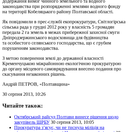
додержання вимог чинного земельного та водного
законодавства при розпорядженні землями водного фонду
на території Кобеляцького району Полтавської області.
Як повідомили в прес-службі екопрокуратури, Світлогірська
сільська рада у грудні 2012 року у власність 5 громадян
передала 2 га земель в межах прибережної захисної смуги
Дніпродзержинського водосховища для будівництва
та особистого селянського господарства, що є грубим
порушенням законодавства.
З метою повернення землі до державної власності
Кременчуцькою міжрайонною екологічною прокуратурою
до органу місцевого самоврядування внесено подання про
скасування незаконних рішень.
Андрій ПЕТРОВ
, «Полтавщина»
30 серпня 2013, 10:26
Читайте також:
Октябрський райсуд Полтави винесе рішення щодо
закупівель ШРБУ
30 серпня 2013, 10:05
Прокуратура з’ясує, чи не тиснула міліція на