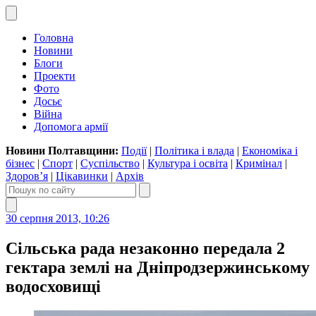
Головна
Новини
Блоги
Проекти
Фото
Досьє
Війна
Допомога армії
Новини Полтавщини:
Події
|
Політика і влада
|
Економіка і
бізнес
|
Спорт
|
Суспільство
|
Культура і освіта
|
Кримінал
|
Здоров’я
|
Цікавинки
|
Архів
30 серпня 2013, 10:26
Сільська рада незаконно передала 2
гектара землі на Дніпродзержинському
водосховищі