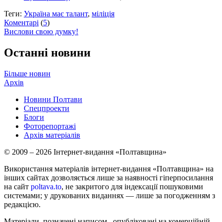
Теги:
Україна має талант
,
міліція
Коментарі
(
5
)
Вислови свою думку!
Останні новини
Більше новин
Архів
Новини Полтави
Спецпроекти
Блоги
Фоторепортажі
Архів матеріалів
© 2009 – 2026 Інтернет-видання «Полтавщина»
Використання матеріалів інтернет-видання «Полтавщина» на
інших сайтах дозволяється лише за наявності гіперпосилання
на сайт
poltava.to
, не закритого для індексації пошуковими
системами; у друкованих виданнях — лише за погодженням з
редакцією.
Матеріали, позначені написом
, опубліковані на комерційній