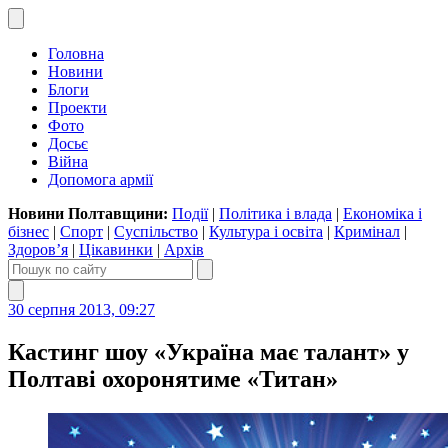
Головна
Новини
Блоги
Проекти
Фото
Досьє
Війна
Допомога армії
Новини Полтавщини:
Події
|
Політика і влада
|
Економіка і
бізнес
|
Спорт
|
Суспільство
|
Культура і освіта
|
Кримінал
|
Здоров’я
|
Цікавинки
|
Архів
30 серпня 2013, 09:27
Кастинг шоу «Україна має талант» у
Полтаві охоронятиме «Титан»