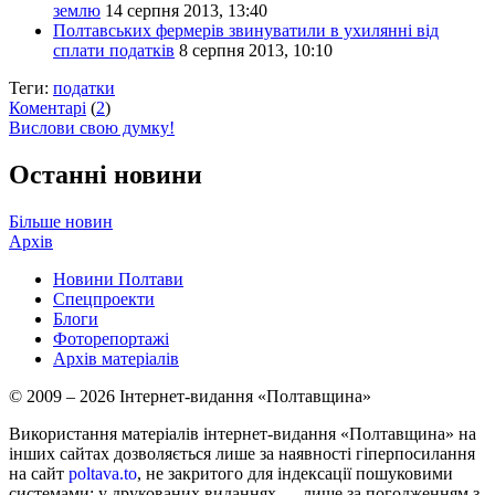
землю
14 серпня 2013, 13:40
Полтавських фермерів звинуватили в ухилянні від
сплати податків
8 серпня 2013, 10:10
Теги:
податки
Коментарі
(
2
)
Вислови свою думку!
Останні новини
Більше новин
Архів
Новини Полтави
Спецпроекти
Блоги
Фоторепортажі
Архів матеріалів
© 2009 – 2026 Інтернет-видання «Полтавщина»
Використання матеріалів інтернет-видання «Полтавщина» на
інших сайтах дозволяється лише за наявності гіперпосилання
на сайт
poltava.to
, не закритого для індексації пошуковими
системами; у друкованих виданнях — лише за погодженням з