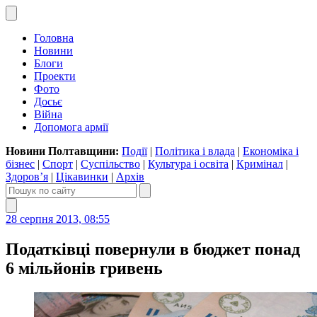
Головна
Новини
Блоги
Проекти
Фото
Досьє
Війна
Допомога армії
Новини Полтавщини:
Події
|
Політика і влада
|
Економіка і
бізнес
|
Спорт
|
Суспільство
|
Культура і освіта
|
Кримінал
|
Здоров’я
|
Цікавинки
|
Архів
28 серпня 2013, 08:55
Податківці повернули в бюджет понад
6 мільйонів гривень