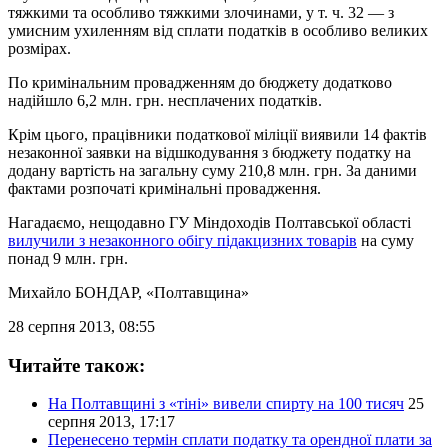
тяжкими та особливо тяжкими злочинами, у т. ч. 32 — з
умисним ухиленням від сплати податків в особливо великих
розмірах.
По кримінальним провадженням до бюджету додатково
надійшло 6,2 млн. грн. несплачених податків.
Крім цього, працівники податкової міліції виявили 14 фактів
незаконної заявки на відшкодування з бюджету податку на
додану вартість на загальну суму 210,8 млн. грн. За даними
фактами розпочаті кримінальні провадження.
Нагадаємо, нещодавно ГУ Міндоходів Полтавської області
вилучили з незаконного обігу підакцизних товарів
на суму
понад 9 млн. грн.
Михайло БОНДАР
, «Полтавщина»
28 серпня 2013, 08:55
Читайте також:
На Полтавщині з «тіні» вивели спирту на 100 тисяч
25
серпня 2013, 17:17
Перенесено термін сплати податку та орендної плати за