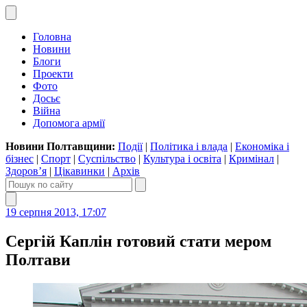
Головна
Новини
Блоги
Проекти
Фото
Досьє
Війна
Допомога армії
Новини Полтавщини:
Події
|
Політика і влада
|
Економіка і
бізнес
|
Спорт
|
Суспільство
|
Культура і освіта
|
Кримінал
|
Здоров’я
|
Цікавинки
|
Архів
19 серпня 2013, 17:07
Cергій Каплін готовий стати мером
Полтави