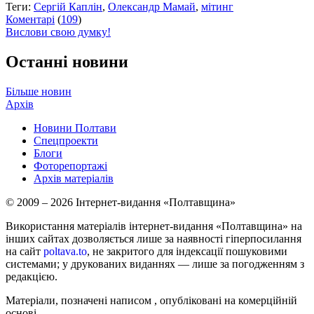
Теги:
Сергій Каплін
,
Олександр Мамай
,
мітинг
Коментарі
(
109
)
Вислови свою думку!
Останні новини
Більше новин
Архів
Новини Полтави
Спецпроекти
Блоги
Фоторепортажі
Архів матеріалів
© 2009 – 2026 Інтернет-видання «Полтавщина»
Використання матеріалів інтернет-видання «Полтавщина» на
інших сайтах дозволяється лише за наявності гіперпосилання
на сайт
poltava.to
, не закритого для індексації пошуковими
системами; у друкованих виданнях — лише за погодженням з
редакцією.
Матеріали, позначені написом
, опубліковані на комерційній
основі.