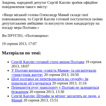
Зокрема, народний депутат Сергій Каплін зробив офіційне
повідомлення такого змісту:
«Якщо міський голова Олександр Мамай складе свої
повноваження, то Сергій Каплін готовий поступитися своїми
депутатськими амбіціями та висунути свою кандидатуру на
посаду мера Полтави.»
Ян ПРУГЛО
, «Полтавщина»
19 серпня 2013, 17:07
Матеріали по темі:
Cергій Каплін готовий стати мером Полтави
19 серпня
2013, 18:07
У Полтаві випрали «совість Мамая» та організували
«трикутник життя»
20 серпня 2013, 10:50
Щоб полтавці не перетворилися на «худобу» їм
порадили об’єднуватися
20 серпня 2013, 11:16
Перекриття руху транспорту у Полтаві не залишиться
безкарним
20 серпня 2013, 13:30
Сергій Каплін: Штрафи за мітинг заплатять не люди, а
Мамай
20 серпня 2013, 15:51