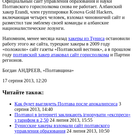
Официальный сайт управления образования и науки
Полтавского горисполкома снова не работает. Албанский
хакер Erandi, член группировки Kosova Gold Hackers,
включающая четырех человек, взломал чиновничий сайт и
разместил там эмблему своей команды и албанские
националистические лозунги.
Напомним, менее месяца назад
хакеры из Туниса
остановили
работу этого же сайта, турецкие хакеры в 2009 году
«положили» сайт газеты «Полтавский вестник», а в прошлом
году
полтавский хакер атаковал сайт горисполкома
и Партии
регионов.
Богдан АНДРЕЕВ
, «Полтавщина»
17 серпня 2013, 12:20
Читайте також:
Как будет выглядеть Полтава после апокалипсиса
3
серпня 2013, 14:40
Полтавці в інтернеті закликають ігнорувати «експреси»
з тарифом в 2,50
24 липня 2013, 15:55
Тунисские хакеры взломали сайт полтавского
управления образования
24 липня 2013, 10:50