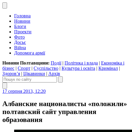
Головна
Новини
Блоги
Проекти
Фото
Досьє
Війна
Допомога армії
Новини Полтавщини:
Події
|
Політика і влада
|
Економіка і
бізнес
|
Спорт
|
Суспільство
|
Культура і освіта
|
Кримінал
|
Здоров’я
|
Цікавинки
|
Архів
17 серпня 2013, 12:20
Албанские националисты «положили»
полтавский сайт управления
образования