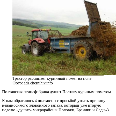
Трактор рассыпает куринный помет на поле |
Фото: ads.chernihiv.info
Полтавская птицефабрика душит Полтаву куриным пометом
К нам обратилось 4 полтавчан с просьбой узнать причину
невыносимого зловонного запаха, который уже вторую
неделю «душит» микрорайоны Половки, Браилки и Сады-3.