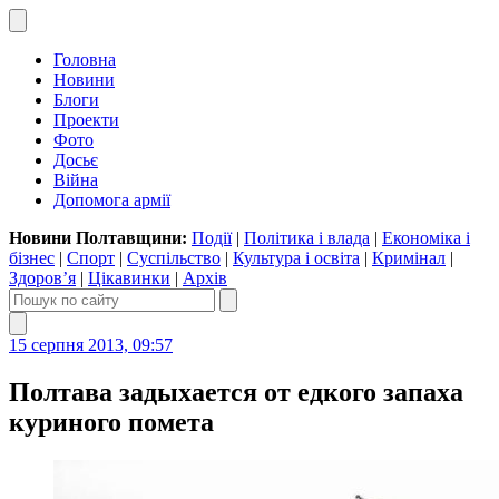
Головна
Новини
Блоги
Проекти
Фото
Досьє
Війна
Допомога армії
Новини Полтавщини:
Події
|
Політика і влада
|
Економіка і
бізнес
|
Спорт
|
Суспільство
|
Культура і освіта
|
Кримінал
|
Здоров’я
|
Цікавинки
|
Архів
15 серпня 2013, 09:57
Полтава задыхается от едкого запаха
куриного помета