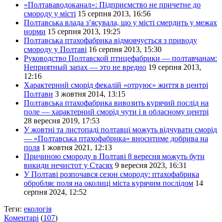
«Полтававодоканал»: Підприємство не причетне до
смороду у місті
15 серпня 2013, 16:56
Полтавська влада з’ясувала, що у місті смердить у межах
норми
15 серпня 2013, 19:25
Полтавська птахофабрика відмовчується з приводу
смороду у Полтаві
16 серпня 2013, 15:30
Руководство Полтавской птицефабрики — полтавчанам:
Неприятный запах — это не вредно
19 серпня 2013,
12:16
Характерний сморід фекалій «отруює» життя в центрі
Полтави
3 жовтня 2014, 13:15
Полтавська птахофабрика вивозить курячий послід на
поле — характерний сморід чути і в обласному центрі
28 вересня 2019, 17:53
У жовтні та листопаді полтавці можуть відчувати сморід
— «Полтавська птахофабрика» вноситиме добрива на
поля
1 жовтня 2021, 12:13
Причиною смороду в Полтаві 8 вересня можуть бути
викиди нечистот у Стасях
9 вересня 2023, 16:31
У Полтаві розпочався сезон смороду: птахофабрика
обробляє поля на околиці міста курячим послідом
14
серпня 2024, 12:52
Теги:
екологія
Коментарі
(
107
)