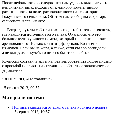
После небольшого расследования нам удалось выяснить, что
неприятный запах исходит от куриного помета, щедро
рассыпанного на поле, расположенного на территории
Гожулянского сельсовета. Об этом нам сообщила секретарь
сельсовета Алла Знайко:
— Вчера депутаты собрали комиссию, чтобы точно выяснить,
где находится источник этого запаха. Оказалось, что это
большие кучи куриного помета, который привезли на поле,
арендованного Полтавской птицефабрикой. Возят его
из Жуков. Если бы не жара, а также, если бы его раскидали,
а не выгрузили кучей, то ничего бы этого не было.
Комиссия составила акт и направила соответствующее письмо
с просьбой повлиять на ситуацию в областное экологическое
управление.
Ян ПРУГЛО
, «Полтавщина»
15 серпня 2013, 09:57
Матеріали по темі:
Полтава задыхается от едкого запаха куриного помета
15 серпня 2013, 10:57