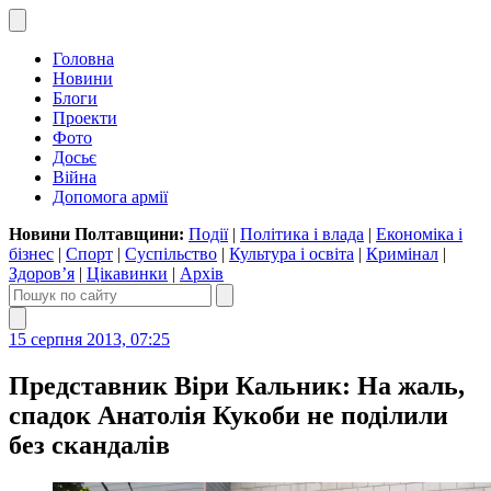
Головна
Новини
Блоги
Проекти
Фото
Досьє
Війна
Допомога армії
Новини Полтавщини:
Події
|
Політика і влада
|
Економіка і
бізнес
|
Спорт
|
Суспільство
|
Культура і освіта
|
Кримінал
|
Здоров’я
|
Цікавинки
|
Архів
15 серпня 2013, 07:25
Представник Віри Кальник: На жаль,
спадок Анатолія Кукоби не поділили
без скандалів