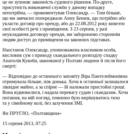
це не зупиняє законність судового рішення. По-друге,
присутність виконавчої служби у даному випадку
непотрібна, — прокоментував Олександр. — Тим більше,
що ми завчасно попереджали Анну Бенюк, що потрібно або
укласти договір про оренду, або до 22.08.2012 року вивезти
свої особисті речі з приміщення. З 23 серпня, у разі
неукладання договору оренди, ми заборонимо стороннім
людям доступ до приміщення на законних підставах.
Наостанок Олександр, уповноважена власником особа,
висловив сум з приводу скандального розподілу спадку
Анатолія Кукоби, шанованої у Полтаві людини й після його
смерті:
— Відповідно до останнього заповіту Віра Пантелеймонівна
отримувала більше, ніж донька. Хоча в останньої залишалося
ліквідне майно, а за спірне — їй належали пристойні гроші.
Вона відмовилися, і надала перевагу судам і скандалам. Хоча
питання, на мій погляд, повинно було вирішуватись тихо
та у сімейному колі, без залучення ЗМІ.
Ян ПРУГЛО
, «Полтавщина»
15 серпня 2013, 07:25