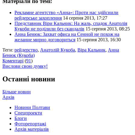
Матеріали по темі:
Рекламне агентство «Анна»: Проти нас здійснили
рейдерське захоплення
14 серпня 2013, 17:27
Представник Віри Кальник: На жаль, спадок Анатолія
Кукоби не поділили без скандалів
15 серпня 2013, 08:25
Анна Бенюк: Захват офиса на Сенной не похож на
желание мирно договориться
15 серпня 2013, 16:30
Теги:
рейдерство
,
Анатолій Кукоба
,
Віра Кальник
,
Анна
Бенюк (Кукоба)
Коментарі
(
91
)
Вислови свою думку!
Останні новини
Більше новин
Архів
Новини Полтави
Спецпроекти
Блоги
Фоторепортажі
Архів матеріалів