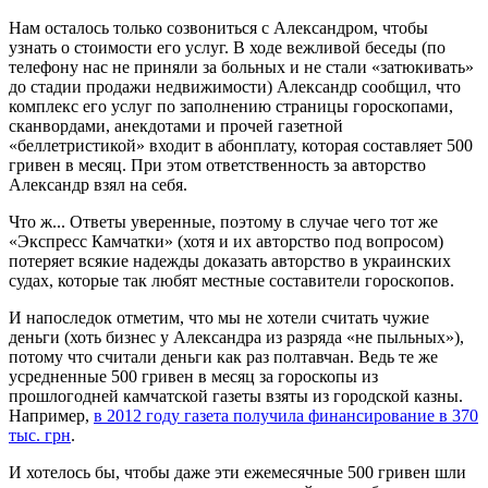
Нам осталось только созвониться с Александром, чтобы
узнать о стоимости его услуг. В ходе вежливой беседы (по
телефону нас не приняли за больных и не стали «затюкивать»
до стадии продажи недвижимости) Александр сообщил, что
комплекс его услуг по заполнению страницы гороскопами,
сканвордами, анекдотами и прочей газетной
«беллетристикой» входит в абонплату, которая составляет 500
гривен в месяц. При этом ответственность за авторство
Александр взял на себя.
Что ж... Ответы уверенные, поэтому в случае чего тот же
«Экспресс Камчатки» (хотя и их авторство под вопросом)
потеряет всякие надежды доказать авторство в украинских
судах, которые так любят местные составители гороскопов.
И напоследок отметим, что мы не хотели считать чужие
деньги (хоть бизнес у Александра из разряда «не пыльных»),
потому что считали деньги как раз полтавчан. Ведь те же
усредненные 500 гривен в месяц за гороскопы из
прошлогодней камчатской газеты взяты из городской казны.
Например,
в 2012 году газета получила финансирование в 370
тыс. грн
.
И хотелось бы, чтобы даже эти ежемесячные 500 гривен шли