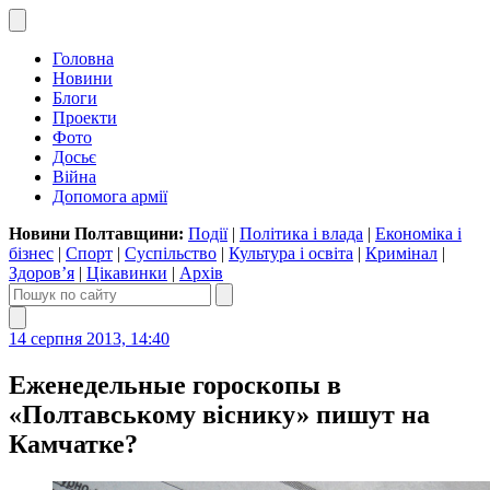
Головна
Новини
Блоги
Проекти
Фото
Досьє
Війна
Допомога армії
Новини Полтавщини:
Події
|
Політика і влада
|
Економіка і
бізнес
|
Спорт
|
Суспільство
|
Культура і освіта
|
Кримінал
|
Здоров’я
|
Цікавинки
|
Архів
14 серпня 2013, 14:40
Еженедельные гороскопы в
«Полтавському віснику» пишут на
Камчатке?