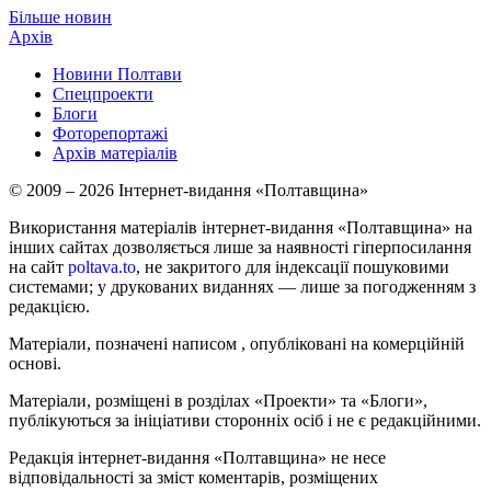
Більше новин
Архів
Новини Полтави
Спецпроекти
Блоги
Фоторепортажі
Архів матеріалів
© 2009 – 2026 Інтернет-видання «Полтавщина»
Використання матеріалів інтернет-видання «Полтавщина» на
інших сайтах дозволяється лише за наявності гіперпосилання
на сайт
poltava.to
, не закритого для індексації пошуковими
системами; у друкованих виданнях — лише за погодженням з
редакцією.
Матеріали, позначені написом
, опубліковані на комерційній
основі.
Матеріали, розміщені в розділах «Проекти» та «Блоги»,
публікуються за ініціативи сторонніх осіб і не є редакційними.
Редакція інтернет-видання «Полтавщина» не несе
відповідальності за зміст коментарів, розміщених