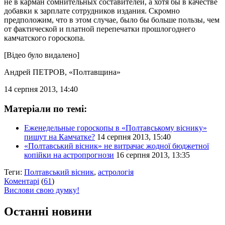
не в карман сомнительных составителей, а хотя бы в качестве
добавки к зарплате сотрудников издания. Скромно
предположим, что в этом случае, было бы больше пользы, чем
от фактической и платной перепечатки прошлогоднего
камчатского гороскопа.
[Відео було видалено]
Андрей ПЕТРОВ
, «Полтавщина»
14 серпня 2013, 14:40
Матеріали по темі:
Еженедельные гороскопы в «Полтавському віснику»
пишут на Камчатке?
14 серпня 2013, 15:40
«Полтавський вісник» не витрачає жодної бюджетної
копійки на астропрогнози
16 серпня 2013, 13:35
Теги:
Полтавський вісник
,
астрологія
Коментарі
(
61
)
Вислови свою думку!
Останні новини