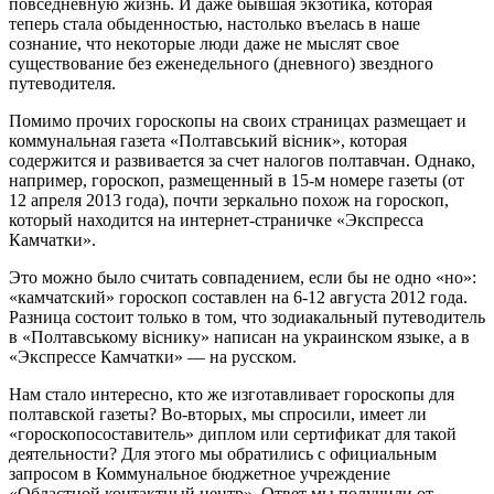
повседневную жизнь. И даже бывшая экзотика, которая
теперь стала обыденностью, настолько въелась в наше
сознание, что некоторые люди даже не мыслят свое
существование без еженедельного (дневного) звездного
путеводителя.
Помимо прочих гороскопы на своих страницах размещает и
коммунальная газета «Полтавський вісник», которая
содержится и развивается за счет налогов полтавчан. Однако,
например, гороскоп, размещенный в 15-м номере газеты (от
12 апреля 2013 года), почти зеркально похож на гороскоп,
который находится на интернет-страничке «Экспресса
Камчатки».
Это можно было считать совпадением, если бы не одно «но»:
«камчатский» гороскоп составлен на 6-12 августа 2012 года.
Разница состоит только в том, что зодиакальный путеводитель
в «Полтавському віснику» написан на украинском языке, а в
«Экспрессе Камчатки» — на русском.
Нам стало интересно, кто же изготавливает гороскопы для
полтавской газеты? Во-вторых, мы спросили, имеет ли
«гороскопосоставитель» диплом или сертификат для такой
деятельности? Для этого мы обратились с официальным
запросом в Коммунальное бюджетное учреждение
«Областной контактный центр». Ответ мы получили от