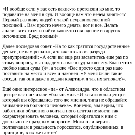
«И вообще если у вас есть какие-то претензии ко мне, то
подавайте на меня в суд. И вообще вам что нечем заняться?
Первый раз вижу людей с такой неуравновешенной
психикой... Вам просто нечего делать, вот и все. Делать
анализ всех газет и найти какое-то совпадение из других
источников. Бред полный».
Далее последовал совет «На то как тратятся государственные
деньги, не вам решать», а также что-то из разряда
предупреждений: «А если вы еще раз засветитесь еще раз по
этому вопросу, мы подадим на вас в суд за клевету. Благо что я
люблю наши суды )))», а также «Вас просто один раз надо
поставить на место и все» и наконец: «У меня были такие
соседи, так они даже продали квартиру, я так их затюкал:)».
Ещё одно интересное «па» от Александра, что в областном
центре нас посчитали «больными»: «И кстати колл-центр в
который вы обращались того же мнения, типа не обращайте
внимание на больного человека». Конечно, мы верим, что
работники областного контактного центра не могли так
охарактеризовать человека, который обратился к ним с
довольно не праздным вопросом. Можно ли верить
полтавчанам в реальность гороскопов, опубликованных, в
принципе, в их же газете?