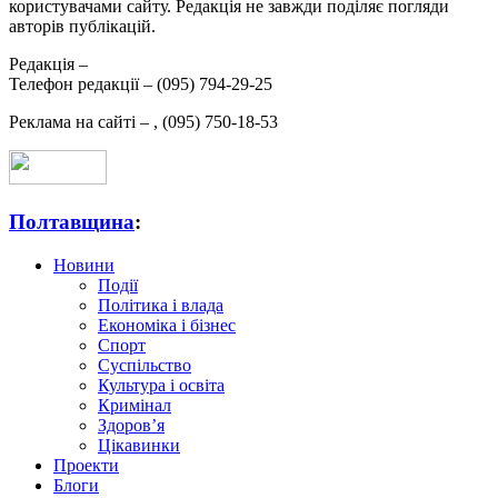
користувачами сайту. Редакція не завжди поділяє погляди
авторів публікацій.
Редакція –
Телефон редакції –
(095) 794-29-25
Реклама на сайті –
,
(095) 750-18-53
Полтавщина
:
Новини
Події
Політика і влада
Економіка і бізнес
Спорт
Суспільство
Культура і освіта
Кримінал
Здоров’я
Цікавинки
Проекти
Блоги