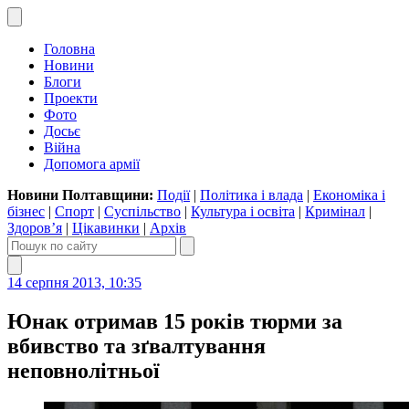
Головна
Новини
Блоги
Проекти
Фото
Досьє
Війна
Допомога армії
Новини Полтавщини:
Події
|
Політика і влада
|
Економіка і
бізнес
|
Спорт
|
Суспільство
|
Культура і освіта
|
Кримінал
|
Здоров’я
|
Цікавинки
|
Архів
14 серпня 2013, 10:35
Юнак отримав 15 років тюрми за
вбивство та зґвалтування
неповнолітньої