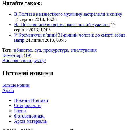
Читайте також:
В Полтаве неизвестного мужчину застрелили в спину
14 серпня 2013, 10:25
На Полтавщине во время охоты погиб мужчина
12
серпня 2013, 17:05
У Кременчуці п’яний 31-річний чоловік до смерті забив
матір
24 липня 2013, 08:45
Теги:
вбивство
,
суд
,
прокуратура
,
зґвалтування
Коментарі
(
19
)
Вислови свою думку!
Останні новини
Більше новин
Архів
Новини Полтави
Спецпроекти
Блоги
Фоторепортажі
Архів матеріалів