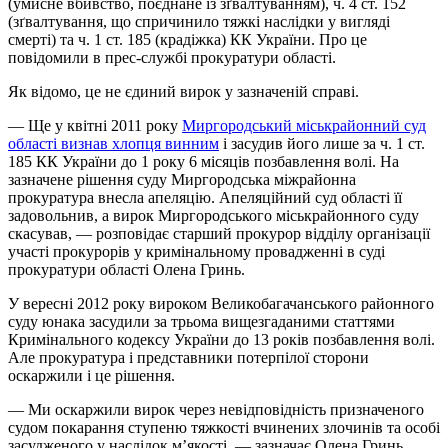
(умисне вбивство, поєднане із зґвалтуванням), ч. 4 ст. 152
(зґвалтування, що спричинило тяжкі наслідки у вигляді
смерті) та ч. 1 ст. 185 (крадіжка) КК України. Про це
повідомили в прес-службі прокуратури області.
Як відомо, це не єдиний вирок у зазначеній справі.
— Ще у квітні 2011 року
Миргородський міськрайонний суд
області визнав хлопця винним
і засудив його лише за ч. 1 ст.
185 КК України до 1 року 6 місяців позбавлення волі. На
зазначене рішення суду Миргородська міжрайонна
прокуратура внесла апеляцію. Апеляційний суд області її
задовольнив, а вирок Миргородського міськрайонного суду
скасував, — розповідає старший прокурор відділу організації
участі прокурорів у кримінальному провадженні в суді
прокуратури області Олена Гринь.
У вересні 2012 року вироком Великобагачанського районного
суду юнака засудили за трьома вищезгаданими статтями
Кримінального кодексу України до 13 років позбавлення волі.
Але прокуратура і представники потерпілої сторони
оскаржили і це рішення.
— Ми оскаржили вирок через невідповідність призначеного
судом покарання ступеню тяжкості вчинених злочинів та особі
засудженого у наслідок м’якості, — зазначає Олена Гринь.