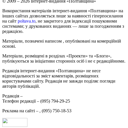
© 2009 – 2026 Інтернет-видання «Полтавщина»
Використання матеріалів інтернет-видання «Полтавщина» на
інших сайтах дозволяється лише за наявності гіперпосилання
на сайт
poltava.to
, не закритого для індексації пошуковими
системами; у друкованих виданнях — лише за погодженням з
редакцією.
Матеріали, позначені написом
, опубліковані на комерційній
основі.
Матеріали, розміщені в розділах «Проекти» та «Блоги»,
публікуються за ініціативи сторонніх осіб і не є редакційними.
Редакція інтернет-видання «Полтавщина» не несе
відповідальності за зміст коментарів, розміщених
користувачами сайту. Редакція не завжди поділяє погляди
авторів публікацій.
Редакція –
Телефон редакції –
(095) 794-29-25
Реклама на сайті –
,
(095) 750-18-53