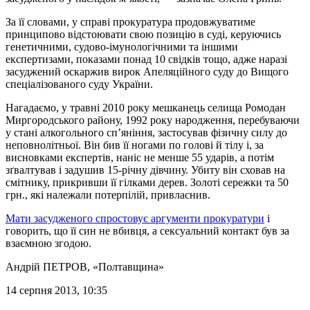
За її словами, у справі прокуратура продовжуватиме
принципово відстоювати свою позицію в суді, керуючись
генетичними, судово-імунологічними та іншими
експертизами, показами понад 10 свідків тощо, адже наразі
засуджений оскаржив вирок Апеляційного суду до Вищого
спеціалізованого суду України.
Нагадаємо, у травні 2010 року мешканець селища Ромодан
Миргородського району, 1992 року народження, перебуваючи
у стані алкогольного сп’яніння, застосував фізичну силу до
неповнолітньої. Він бив її ногами по голові й тілу і, за
висновками експертів, наніс не менше 55 ударів, а потім
зґвалтував і задушив 15-річну дівчину. Убиту він сховав на
смітнику, прикривши її гілками дерев. Золоті сережки та 50
грн., які належали потерпілій, привласнив.
Мати засудженого спростовує аргументи прокуратури
і
говорить, що її син не вбивця, а сексуальний контакт був за
взаємною згодою.
Андрій ПЕТРОВ
, «Полтавщина»
14 серпня 2013, 10:35