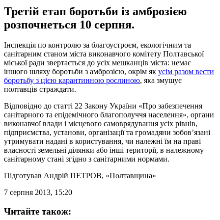
Третій етап боротьби із амброзією
розпочнеться 10 серпня.
Інспекція по контролю за благоустроєм, екологічним та
санітарним станом міста виконавчого комітету Полтавської
міської ради звертається до усіх мешканців міста: немає
іншого шляху боротьби з амброзією, окрім як
усім разом вести
боротьбу з цією карантинною рослиною
, яка змушує
полтавців страждати.
Відповідно до статті 22 Закону України «Про забезпечення
санітарного та епідемічного благополуччя населення», органи
виконавчої влади і місцевого самоврядування усіх рівнів,
підприємства, установи, організації та громадяни зобов’язані
утримувати надані в користування, чи належні їм на праві
власності земельні ділянки або інші території, в належному
санітарному стані згідно з санітарними нормами.
Підготував
Андрій ПЕТРОВ
, «Полтавщина»
7 серпня 2013, 15:20
Читайте також: