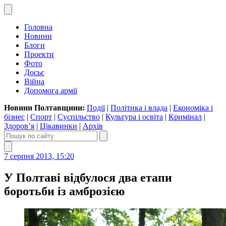
Головна
Новини
Блоги
Проекти
Фото
Досьє
Війна
Допомога армії
Новини Полтавщини:
Події
|
Політика і влада
|
Економіка і
бізнес
|
Спорт
|
Суспільство
|
Культура і освіта
|
Кримінал
|
Здоров’я
|
Цікавинки
|
Архів
7 серпня 2013, 15:20
У Полтаві відбулося два етапи
боротьби із амброзією