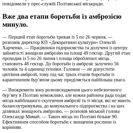
повідомили у прес-службі Полтавської міськради.
Вже два етапи боротьби із амброзією
минуло.
— Перший етап боротьби тривав із 5 по 26 червня, —
розповів директор КП «Декоративні культури» Олексій
Харченко. — Працівники підприємства та долучені із центру
зайнятості знищили амброзію на площі 49 гектар. Другий етап
проходив із 5 по 26 липня і площа оброблених місць
становить 48 гектар. До боротьби із амброзіє залучено 56
чоловік та 4 одиниці техніки. Головне — не допустити
цвітіння амброзії, тому під час трьох етапів боротьби із
карантинним бур’яном цьому приділяється найбільша увага.
— Виокремити зону розповсюдження цього небезпечного
бур’яну в Полтаві неможливо, але кожна районна рада подає
місця найбільшого скупчення амброзії та ті місця, які не мають
балансоутримувача, до комунального підприємства і на цих
ділянках знищують амброзію, — розповів міський голова
Олександр Мамай. — Таких місць по Полтаві більше 90.
Ефективним способом боротьби є знищення рослини із
корінням.