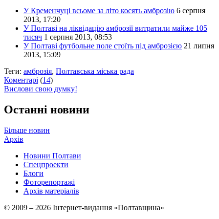
У Кременчуці всьоме за літо косять амброзію
6 серпня
2013, 17:20
У Полтаві на ліквідацію амброзії витратили майже 105
тисяч
1 серпня 2013, 08:53
У Полтаві футбольне поле стоїть під амброзією
21 липня
2013, 15:09
Теги:
амброзія
,
Полтавська міська рада
Коментарі
(
14
)
Вислови свою думку!
Останні новини
Більше новин
Архів
Новини Полтави
Спецпроекти
Блоги
Фоторепортажі
Архів матеріалів
© 2009 – 2026 Інтернет-видання «Полтавщина»