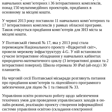
навчальних комп’ютерних і 36 інтерактивних комплексів,
понад 150 мультимедійних проекторів, придбаних в
основному за місцеві кошти.
У червні 2013 року поставили 11 навчальних комп’ютерних та
17 інтерактивних комплексів у рамках обласної програми.
Також очікується придбання комп’ютерів для ЗНЗ міста за
місцеві кошти.
У Полтавській гімназії № 17, яка у 2013 році стала
переможцем Національного проекту «Відкритий світ»,
провели мережеву інфраструктуру 4-G. У ній встановили
сучасне інтерактивне обладнання у навчальних кабінетах
природничо-математичного циклу (3 інтерактивні дошки та 2
інтерактивні поверхні). Школа отримала 30 iPad (ай-пед) і 30
планшетів.
На черговій сесії Полтавської міськради розглянуть питання
про придбання комп’ютерів та ліцензійного програмного
забезпечення для ліцею № 1 та гімназії № 33.
Управління освіти розпочало роботу щодо забезпечення
технічних умов для проведення управлінських заходів в он-
лайн-режимі, реалізацію проекту створення інформаційної
системи управління освітою (складання електронної