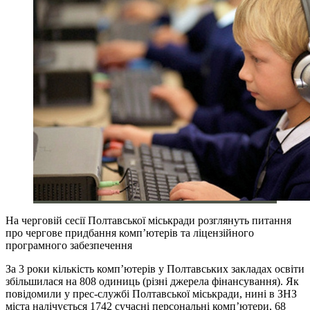
На черговій сесії Полтавської міськради розглянуть питання
про чергове придбання комп’ютерів та ліцензійного
програмного забезпечення
За 3 роки кількість комп’ютерів у Полтавських закладах освіти
збільшилася на 808 одиниць (різні джерела фінансування). Як
повідомили у прес-службі Полтавської міськради, нині в ЗНЗ
міста налічується 1742 сучасні персональні комп’ютери, 68