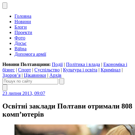
Головна
Новини
Блоги
Проекти
Фото
Досьє
Війна
Допомога армії
Новини Полтавщини:
Події
|
Політика і влада
|
Економіка і
бізнес
|
Спорт
|
Суспільство
|
Культура і освіта
|
Кримінал
|
Здоров’я
|
Цікавинки
|
Архів
23 липня 2013, 09:07
Освітні заклади Полтави отримали 808
комп’ютерів