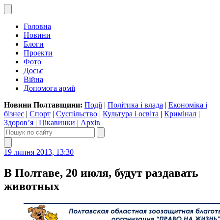
Головна
Новини
Блоги
Проекти
Фото
Досьє
Війна
Допомога армії
Новини Полтавщини:
Події
|
Політика і влада
|
Економіка і
бізнес
|
Спорт
|
Суспільство
|
Культура і освіта
|
Кримінал
|
Здоров’я
|
Цікавинки
|
Архів
19 липня 2013, 13:30
В Полтаве, 20 июля, будут раздавать
животных