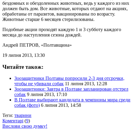
бездомных и обездоленных животных, ведь у каждого из них
должен быть дом. Все животные, которых отдают на акциях,
обработаны от паразитов, вакцинированы по возрасту.
Животные старше 6 месяцев стерилизованы.
Подобные акции проходят каждую 1 и 3 субботу каждого
месяца до наступления сезона дождей.
Андрей ПЕТРОВ
, «Полтавщина»
19 липня 2013, 13:30
Читайте також:
Зоозащитники Полтавы попросили 2-3 дня отсрочки,
чтобы не убивали собак
11 липня 2013, 12:28
Зоозащитники: Завтра в Полтаве запланирован отстрел
собак
9 липня 2013, 17:10
В Полтаве выбирают кандидата в чемпионы мира среди
собак (фото)
6 липня 2013, 14:58
Теги:
тварини
Коментарі
(
9
)
Вислови свою думку!