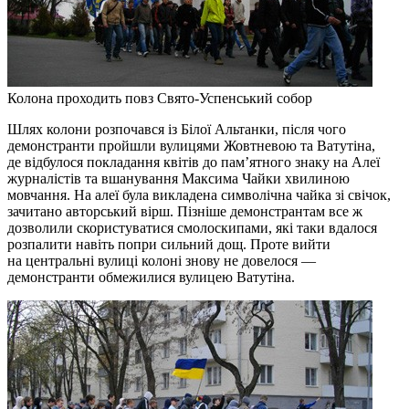
Колона проходить повз Свято-Успенський собор
Шлях колони розпочався із Білої Альтанки, після чого
демонстранти пройшли вулицями Жовтневою та Ватутіна,
де відбулося покладання квітів до пам’ятного знаку на Алеї
журналістів та вшанування Максима Чайки хвилиною
мовчання. На алеї була викладена символічна чайка зі свічок,
зачитано авторський вірш. Пізніше демонстрантам все ж
дозволили скористуватися смолоскипами, які таки вдалося
розпалити навіть попри сильний дощ. Проте вийти
на центральні вулиці колоні знову не довелося —
демонстранти обмежилися вулицею Ватутіна.