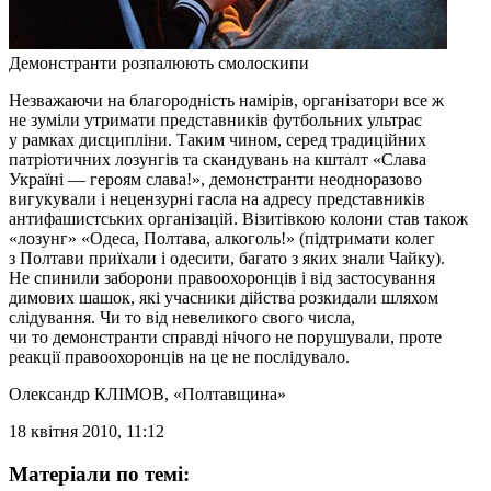
Демонстранти розпалюють смолоскипи
Незважаючи на благородність намірів, організатори все ж
не зуміли утримати представників футбольних ультраc
у рамках дисципліни. Таким чином, серед традиційних
патріотичних лозунгів та скандувань на кшталт «Слава
Україні — героям слава!», демонстранти неодноразово
вигукували і нецензурні гасла на адресу представників
антифашистських організацій. Візитівкою колони став також
«лозунг» «Одеса, Полтава, алкоголь!» (підтримати колег
з Полтави приїхали і одесити, багато з яких знали Чайку).
Не спинили заборони правоохоронців і від застосування
димових шашок, які учасники дійства розкидали шляхом
слідування. Чи то від невеликого свого числа,
чи то демонстранти справді нічого не порушували, проте
реакції правоохоронців на це не послідувало.
Олександр КЛІМОВ
, «Полтавщина»
18 квітня 2010, 11:12
Матеріали по темі: