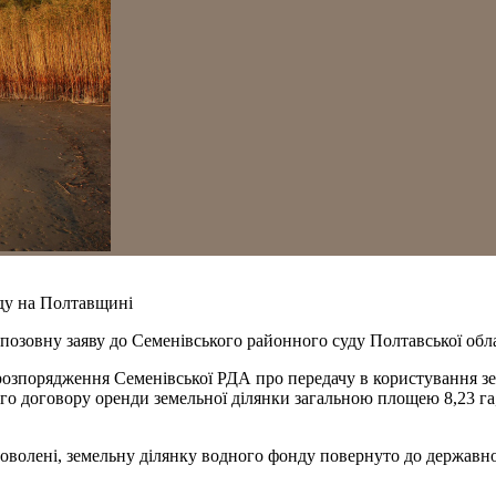
нду на Полтавщині
озовну заяву до Семенівського районного суду Полтавської обла
 розпорядження Семенівської РДА про передачу в користування з
го договору оренди земельної ділянки загальною площею 8,23 г
доволені, земельну ділянку водного фонду повернуто до державно