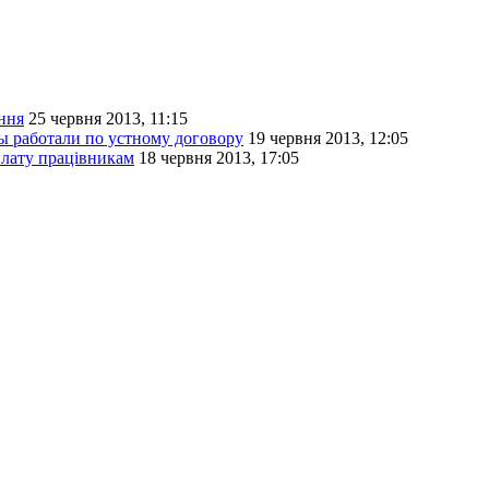
ання
25 червня 2013, 11:15
 работали по устному договору
19 червня 2013, 12:05
плату працівникам
18 червня 2013, 17:05