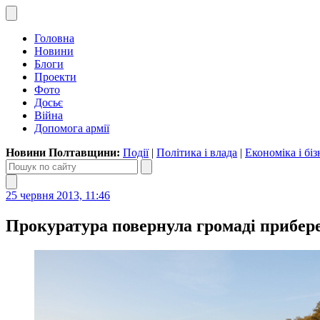
Головна
Новини
Блоги
Проекти
Фото
Досьє
Війна
Допомога армії
Новини Полтавщини:
Події
|
Політика і влада
|
Економіка і біз
25 червня 2013, 11:46
Прокуратура повернула громаді прибер