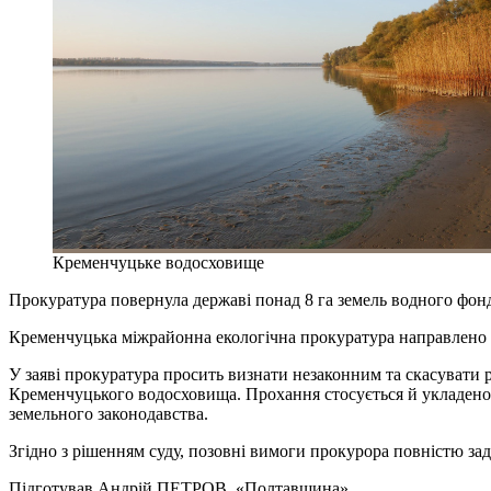
Кременчуцьке водосховище
Прокуратура повернула державі понад 8 га земель водного фо
Кременчуцька міжрайонна екологічна прокуратура направлено п
У заяві прокуратура просить визнати незаконним та скасувати
Кременчуцького водосховища. Прохання стосується й укладено
земельного законодавства.
Згідно з рішенням суду, позовні вимоги прокурора повністю за
Підготував
Андрій ПЕТРОВ
, «Полтавщина»