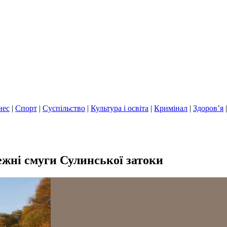
нес
|
Спорт
|
Суспільство
|
Культура і освіта
|
Кримінал
|
Здоров’я
ежні смуги Сулинської затоки