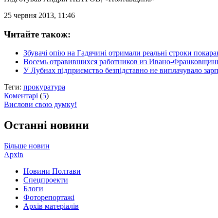
25 червня 2013, 11:46
Читайте також:
Збувачі опію на Гадячині отримали реальні строки покар
Восемь отравившихся работников из Ивано-Франковщины
У Лубнах підприємство безпідставно не виплачувало зар
Теги:
прокуратура
Коментарі
(
5
)
Вислови свою думку!
Останні новини
Більше новин
Архів
Новини Полтави
Спецпроекти
Блоги
Фоторепортажі
Архів матеріалів