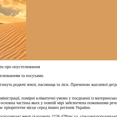
ати про опустелювання
стелюванням та посухами.
гинуть родючі землі, пасовища та ліси. Причиною жахливої дегра
дміністрації, помірні кліматичні умови у поєднанні із материн
і, основна частина яких у повній мірі забезпечена поживними реч
ає пріоритетне місце серед інших регіонів України.
господарські землі складають 2226,478тис.га, сільськогосподарські