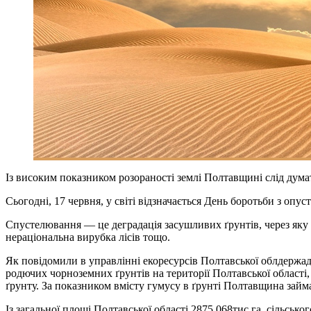
Із високим показником розораності землі Полтавщині слід дум
Сьогодні, 17 червня, у світі відзначається День боротьби з опу
Спустелювання — це деградація засушливих ґрунтів, через яку 
нераціональна вирубка лісів тощо.
Як повідомили в управлінні екоресурсів Полтавської облдержа
родючих чорноземних ґрунтів на терито​рії Полтавської област
ґрунту. За показ​ником вмісту гумусу в ґрунті Полтавщи​на займ
Із загальної площі Полтавської області 2875,068тис.га, сільсько