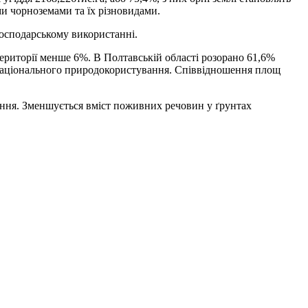
ими чорноземами та їх різновидами.
ос​подарському використанні.
 території менше 6%. В Полтавській області розорано 61,6%
ам раціонального природокористування. Співвідношення площ
лення. Зменшується вміст поживних речовин у ґрунтах