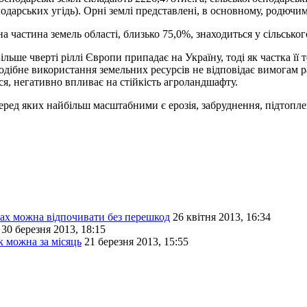
осподарських угідь). Орні землі представлені, в основному, родюч
 частина земель області, близько 75,0%, знаходиться у сільськог
ільше чверті ріллі Європи припадає на Україну, тоді як частка її
. Подібне використання земельних ресурсів не відповідає вимог
ся, негативно впливає на стійкість агроландшафту.
 серед яких найбільш масштабними є ерозія, забруднення, підтоп
ах можна відпочивати без перешкод
26 квітня 2013, 16:34
30 березня 2013, 18:15
к можна за місяць
21 березня 2013, 15:55