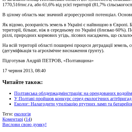
1770,516тис.га, або 61,6% від усієї території (81,7% сільськог
В цілому область має значний агроресурсний потенціал. Основна
Як відомо, розораність земель в Україні є найвищою в Європі. Б
території, більше, ніж в середньому по Україні (близько 60%)
ріллі, природних кормових угідь, лісових насаджень, що склало
На всій території області поширені процеси деградації земель,
(дегуміфікація та агрохімічне виснаження ґрунту).
Підготував
Андрій ПЕТРОВ
, «Полтавщина»
17 червня 2013, 08:40
Читайте також:
Полтавська облдержадмінстрація: на орендованих водойм
У Полтаві пройшов конкурс серед екологічних агітбригад
Еколог: Налагодити утилізацію ртутних ламп та батарейо
Теги:
екологія
Коментарі
(
14
)
Вислови свою думку!