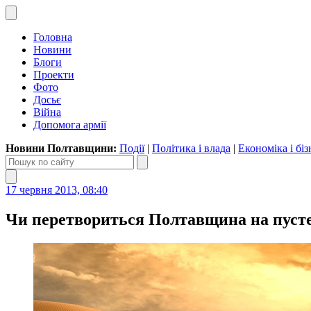
Головна
Новини
Блоги
Проекти
Фото
Досьє
Війна
Допомога армії
Новини Полтавщини:
Події
|
Політика і влада
|
Економіка і біз
17 червня 2013, 08:40
Чи перетвориться Полтавщина на пуст