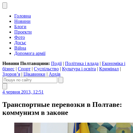
Головна
Новини
Блоги
Проекти
Фото
Досьє
Війна
Допомога армії
Новини Полтавщини:
Події
|
Політика і влада
|
Економіка і
бізнес
|
Спорт
|
Суспільство
|
Культура і освіта
|
Кримінал
|
Здоров’я
|
Цікавинки
|
Архів
4 червня 2013, 12:51
Транспортные перевозки в Полтаве:
коммунизм в законе