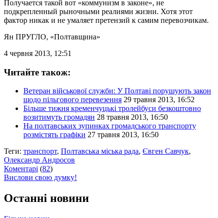
Получается такой вот «коммунизм в законе», не
подкрепленный рыночными реалиями жизни. Хотя этот
фактор никак и не умаляет претензий к самим перевозчикам.
Ян ПРУГЛО
, «Полтавщина»
4 червня 2013, 12:51
Читайте також:
Ветеран військової служби: У Полтаві порушують закон
щодо пільгового перевезення
29 травня 2013, 16:52
Більше тижня кременчуцькі тролейбуси безкоштовно
возитимуть громадян
28 травня 2013, 16:50
На полтавських зупинках громадського транспорту
розмістять графіки
27 травня 2013, 16:50
Теги:
транспорт
,
Полтавська міська рада
,
Євген Савчук
,
Олександр Андросов
Коментарі
(
82
)
Вислови свою думку!
Останні новини