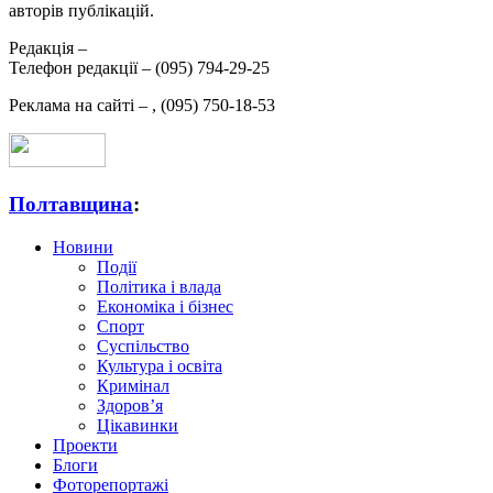
авторів публікацій.
Редакція –
Телефон редакції –
(095) 794-29-25
Реклама на сайті –
,
(095) 750-18-53
Полтавщина
:
Новини
Події
Політика і влада
Економіка і бізнес
Спорт
Суспільство
Культура і освіта
Кримінал
Здоров’я
Цікавинки
Проекти
Блоги
Фоторепортажі