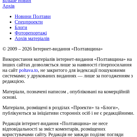
Більше новин
Архів
Новини Полтави
Спецпроекти
Блоги
Фоторепортажі
Архів матеріалів
© 2009 – 2026 Інтернет-видання «Полтавщина»
Використання матеріалів інтернет-видання «Полтавщина» на
інших сайтах дозволяється лише за наявності гіперпосилання
на сайт
poltava.to
, не закритого для індексації пошуковими
системами; у друкованих виданнях — лише за погодженням з
редакцією.
Матеріали, позначені написом
, опубліковані на комерційній
основі.
Матеріали, розміщені в розділах «Проекти» та «Блоги»,
публікуються за ініціативи сторонніх осіб і не є редакційними.
Редакція інтернет-видання «Полтавщина» не несе
відповідальності за зміст коментарів, розміщених
користувачами сайту. Редакція не завжди поділяє погляди