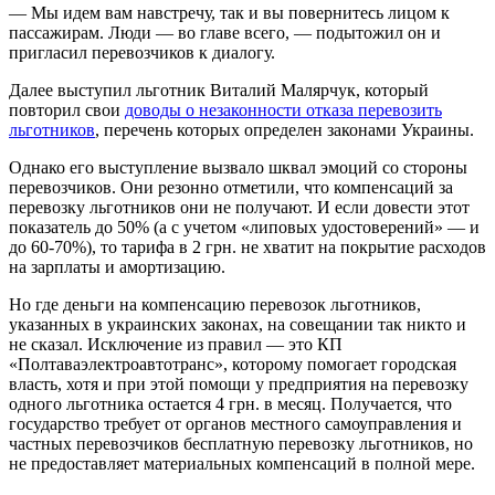
— Мы идем вам навстречу, так и вы повернитесь лицом к
пассажирам. Люди — во главе всего, — подытожил он и
пригласил перевозчиков к диалогу.
Далее выступил льготник Виталий Малярчук, который
повторил свои
доводы о незаконности отказа перевозить
льготников
, перечень которых определен законами Украины.
Однако его выступление вызвало шквал эмоций со стороны
перевозчиков. Они резонно отметили, что компенсаций за
перевозку льготников они не получают. И если довести этот
показатель до 50% (а с учетом «липовых удостоверений» — и
до 60-70%), то тарифа в 2 грн. не хватит на покрытие расходов
на зарплаты и амортизацию.
Но где деньги на компенсацию перевозок льготников,
указанных в украинских законах, на совещании так никто и
не сказал. Исключение из правил — это КП
«Полтаваэлектроавтотранс», которому помогает городская
власть, хотя и при этой помощи у предприятия на перевозку
одного льготника остается 4 грн. в месяц. Получается, что
государство требует от органов местного самоуправления и
частных перевозчиков бесплатную перевозку льготников, но
не предоставляет материальных компенсаций в полной мере.