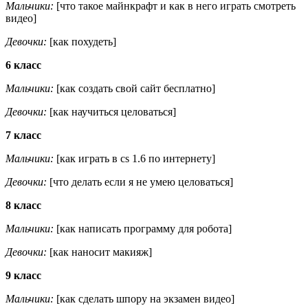
Мальчики:
[что такое майнкрафт и как в него играть смотреть
видео]
Девочки:
[как похудеть]
6 класс
Мальчики:
[как создать свой сайт бесплатно]
Девочки:
[как научиться целоваться]
7 класс
Мальчики:
[как играть в cs 1.6 по интернету]
Девочки:
[что делать если я не умею целоваться]
8 класс
Мальчики:
[как написать программу для робота]
Девочки:
[как наносит макияж]
9 класс
Мальчики:
[как сделать шпору на экзамен видео]