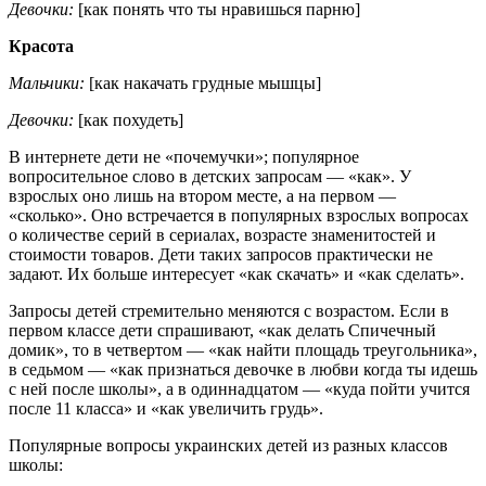
Девочки:
[как понять что ты нравишься парню]
Красота
Мальчики:
[как накачать грудные мышцы]
Девочки:
[как похудеть]
В интернете дети не «почемучки»; популярное
вопросительное слово в детских запросам — «как». У
взрослых оно лишь на втором месте, а на первом —
«сколько». Оно встречается в популярных взрослых вопросах
о количестве серий в сериалах, возрасте знаменитостей и
стоимости товаров. Дети таких запросов практически не
задают. Их больше интересует «как скачать» и «как сделать».
Запросы детей стремительно меняются с возрастом. Если в
первом классе дети спрашивают, «как делать Спичечный
домик», то в четвертом — «как найти площадь треугольника»,
в седьмом — «как признаться девочке в любви когда ты идешь
с ней после школы», а в одиннадцатом — «куда пойти учится
после 11 класса» и «как увеличить грудь».
Популярные вопросы украинских детей из разных классов
школы: