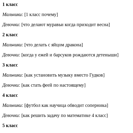
1 класс
Мальчики:
[1 класс почему]
Девочки:
[что делают муравьи когда приходит весна]
2 класс
Мальчики:
[что делать с яйцом дракона]
Девочки:
[когда у ежей и барсуков рождаются детеныши]
3 класс
Мальчики:
[как установить музыку вместо Гудков]
Девочки:
[как стать феей по настоящему]
4 класс
Мальчики:
[футбол как научица обводит соперника]
Девочки:
[как решить задачу по математике 4 класс]
5 класс