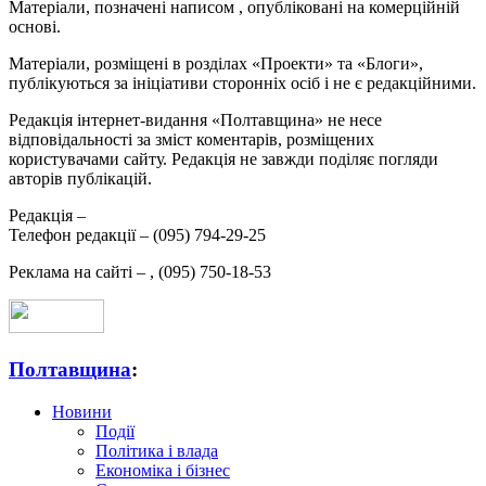
Матеріали, позначені написом
, опубліковані на комерційній
основі.
Матеріали, розміщені в розділах «Проекти» та «Блоги»,
публікуються за ініціативи сторонніх осіб і не є редакційними.
Редакція інтернет-видання «Полтавщина» не несе
відповідальності за зміст коментарів, розміщених
користувачами сайту. Редакція не завжди поділяє погляди
авторів публікацій.
Редакція –
Телефон редакції –
(095) 794-29-25
Реклама на сайті –
,
(095) 750-18-53
Полтавщина
:
Новини
Події
Політика і влада
Економіка і бізнес