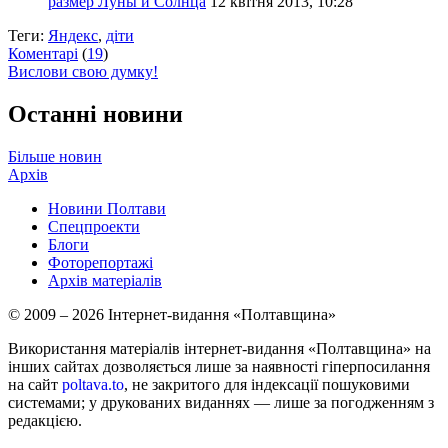
размер Луны и Солнца
12 квітня 2013, 10:28
Теги:
Яндекс
,
діти
Коментарі
(
19
)
Вислови свою думку!
Останні новини
Більше новин
Архів
Новини Полтави
Спецпроекти
Блоги
Фоторепортажі
Архів матеріалів
© 2009 – 2026 Інтернет-видання «Полтавщина»
Використання матеріалів інтернет-видання «Полтавщина» на
інших сайтах дозволяється лише за наявності гіперпосилання
на сайт
poltava.to
, не закритого для індексації пошуковими
системами; у друкованих виданнях — лише за погодженням з
редакцією.