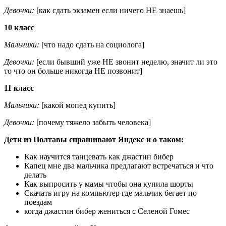
Девочки:
[как сдать экзамен если ничего НЕ знаешь]
10 класс
Мальчики:
[что надо сдать на социолога]
Девочки:
[если бывший уже НЕ звонит неделю, значит ли это
то что он больше никогда НЕ позвонит]
11 класс
Мальчики:
[какой мопед купить]
Девочки:
[почему тяжело забыть человека]
Дети из Полтавы спрашивают Яндекс и о таком:
Как научится танцевать как джастин бибер
Капец мне два мальчика предлагают встречаться и что
делать
Как выпросить у мамы чтобы она купила шорты
Скачать игру на компьютер где мальчик бегает по
поездам
когда джастин бибер жениться с Селеной Гомес