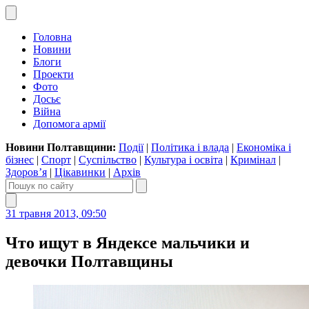
Головна
Новини
Блоги
Проекти
Фото
Досьє
Війна
Допомога армії
Новини Полтавщини:
Події
|
Політика і влада
|
Економіка і
бізнес
|
Спорт
|
Суспільство
|
Культура і освіта
|
Кримінал
|
Здоров’я
|
Цікавинки
|
Архів
31 травня 2013, 09:50
Что ищут в Яндексе мальчики и
девочки Полтавщины