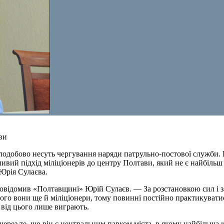
ви
ілодобово несуть чергування наряди патрульно-постової служби.
ливий підхід міліціонерів до центру Полтави, який не є найбіль
Юрія Сулаєва.
відомив «Полтавщині» Юрій Сулаєв. — За розстановкою сил і за
 того вони ще й міліціонери, тому повинні постійно практикуват
 від цього лише виграють.
ерез те, що він є центральним парком міста, в якому найбільша 