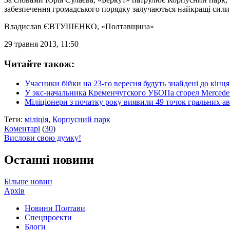
забезпечення громадського порядку залучаються найкращі сили
Владислав ЄВТУШЕНКО
, «Полтавщина»
29 травня 2013, 11:50
Читайте також:
Учасники бійки на 23-го вересня будуть знайдені до кінц
У экс-начальника Кременчугского УБОПа сгорел Mercede
Міліціонери з початку року виявили 49 точок гральних а
Теги:
міліція
,
Корпусний парк
Коментарі
(
30
)
Вислови свою думку!
Останні новини
Більше новин
Архів
Новини Полтави
Спецпроекти
Блоги