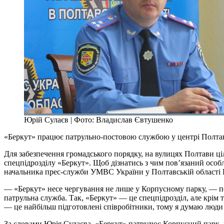
Юрій Сулаєв | Фото: Владислав Євтушенко
«Беркут» працює патрульно-постовою службою у центрі Полта
Для забезпечення громадського порядку, на вулицях Полтави ц
спецпідрозділу «Беркут». Щоб дізнатись з чим пов’язаний особ
начальника прес-служби УМВС України у Полтавській області 
— «Беркут» несе чергування не лише у Корпусному парку, — по
патрульна служба. Так, «Беркут» — це спецпідрозділ, але крім
— це найбільш підготовлені співробітники, тому я думаю люди
За словами Юрія Сулаєва, «Беркут» патрулює Корпусний парк, ч