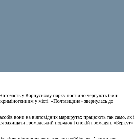
 Натомість у Корпусному парку постійно чергують бійці
ш криміногенним у місті, «Полтавщина» звернулась до
собів вони на відповідних маршрутах працюють так само, як і
ися захищати громадський порядок і спокій громадян. «Беркут»
кількість відпочиваючих завжди найбільша. А тому для