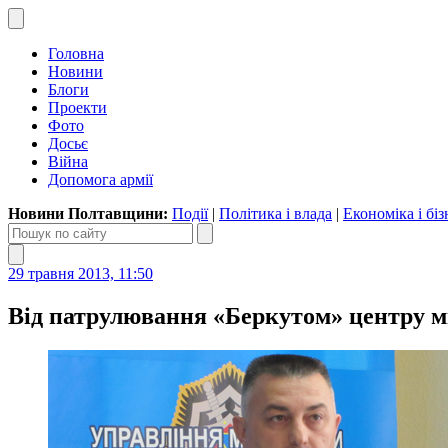
Головна
Новини
Блоги
Проекти
Фото
Досьє
Війна
Допомога армії
Новини Полтавщини:
Події
|
Політика і влада
|
Економіка і біз
29 травня 2013, 11:50
Від патрулювання «Беркутом» центру м