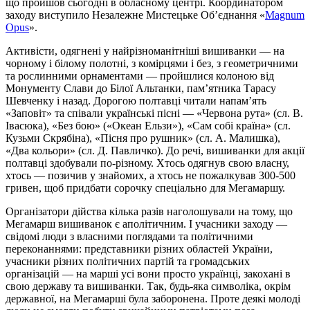
що пройшов сьогодні в обласному центрі. Координатором
заходу виступило Незалежне Мистецьке Об’єднання «
Magnum
Opus
».
Активісти, одягнені у найрізноманітніші вишиванки — на
чорному і білому полотні, з комірцями і без, з геометричними
та рослинними орнаментами — пройшлися колоною від
Монументу Слави до Білої Альтанки, пам’ятника Тарасу
Шевченку і назад. Дорогою полтавці читали напам’ять
«Заповіт» та співали українські пісні — «Червона рута» (сл. В.
Івасюка), «Без бою» («Океан Ельзи»), «Сам собі країна» (сл.
Кузьми Скрябіна), «Пісня про рушник» (сл. А. Малишка),
«Два кольори» (сл. Д. Павличко). До речі, вишиванки для акції
полтавці здобували по-різному. Хтось одягнув свою власну,
хтось — позичив у знайомих, а хтось не пожалкував 300-500
гривен, щоб придбати сорочку спеціально для Мегамаршу.
Організатори дійства кілька разів наголошували на тому, що
Мегамарш вишиванок є аполітичним. І учасники заходу —
свідомі люди з власними поглядами та політичними
переконаннями: представники різних областей України,
учасники різних політичних партій та громадських
організацій — на марші усі вони просто українці, закохані в
свою державу та вишиванки. Так, будь-яка символіка, окрім
державної, на Мегамарші була заборонена. Проте деякі молоді