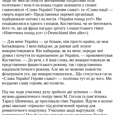
люди не змогли побути звичайними патріотами поза
політикою і хоча б на кілька годин залишити у спокої
славнозвісні «Слава Україні! Героям слава!» та «Слава нації —
смерть ворогам!» Представники окремої організації
підбурювали натовп і на вигук «Україна понад усе!» Ми
поцікавилися в одного з юнаків, Костянтина, чи не бентежить
його те, що ця фраза нагадує цитату з нацистського гімну
«Німеччина понад усе» («Deutschland über alles»).
— Для мене Україна — це більше, ніж просто країна, це моя
Батьківщина. І мені байдуже, де раніше цей лозунг
використовувався. Він найкраще, як на мене, передає мої
думки і почуття по відношенню до України, — прокоментував
Костянтин. — До речі, є й інші слова, які використовували як
представники фашистського режиму, так і представники
націоналістичного режиму. Але ми не можемо повністю
фільтрувати усе, що використовувалося... Що стосується гасла
«Слава Україні! Героям слава!» — політика тут ні до чого. Ми
воздаємо славу героям, які полягли.
Під час ходи учаснику руху зробили дві зупинки — біля
музико-драматичного театру імені М. Гоголя та пам’ятника
Тарасу Шевченка, де проспівали гімн України. Йдучи в колоні
деякі закохані «пірнали» під розтягнений прапор для
романтичного поцілунку. Учасники акції жартували: «Це
патріотично! Нехай краще цілуються під прапором України,