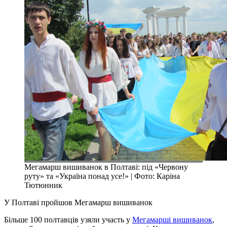
Мегамарш вишиванок в Полтаві: під «Червону
руту» та «Україна понад усе!» | Фото: Каріна
Тютюнник
У Полтаві пройшов Мегамарш вишиванок
Більше 100 полтавців узяли участь у
Мегамарші вишиванок
,