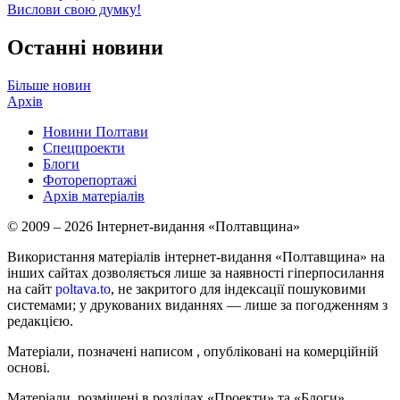
Вислови свою думку!
Останні новини
Більше новин
Архів
Новини Полтави
Спецпроекти
Блоги
Фоторепортажі
Архів матеріалів
© 2009 – 2026 Інтернет-видання «Полтавщина»
Використання матеріалів інтернет-видання «Полтавщина» на
інших сайтах дозволяється лише за наявності гіперпосилання
на сайт
poltava.to
, не закритого для індексації пошуковими
системами; у друкованих виданнях — лише за погодженням з
редакцією.
Матеріали, позначені написом
, опубліковані на комерційній
основі.
Матеріали, розміщені в розділах «Проекти» та «Блоги»,