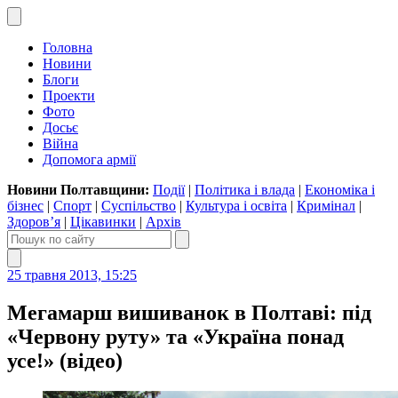
Головна
Новини
Блоги
Проекти
Фото
Досьє
Війна
Допомога армії
Новини Полтавщини:
Події
|
Політика і влада
|
Економіка і
бізнес
|
Спорт
|
Суспільство
|
Культура і освіта
|
Кримінал
|
Здоров’я
|
Цікавинки
|
Архів
25 травня 2013, 15:25
Мегамарш вишиванок в Полтаві: під
«Червону руту» та «Україна понад
усе!» (відео)