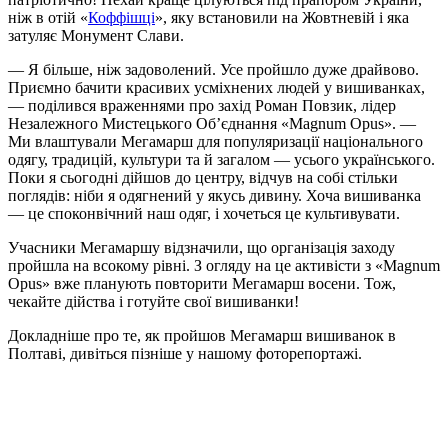
ніж в отій «
Коффішці
», яку встановили на Жовтневій і яка
затуляє Монумент Слави.
— Я більше, ніж задоволений. Усе пройшло дуже драйвово.
Приємно бачити красивих усміхнених людей у вишиванках,
— поділився враженнями про захід Роман Повзик, лідер
Незалежного Мистецького Об’єднання «Magnum Opus». —
Ми влаштували Мегамарш для популяризації національного
одягу, традицій, культури та й загалом — усього українського.
Поки я сьогодні дійшов до центру, відчув на собі стільки
поглядів: ніби я одягнений у якусь дивину. Хоча вишиванка
— це споконвічний наш одяг, і хочеться це культивувати.
Учасники Мегамаршу відзначили, що організація заходу
пройшла на всокому рівні. З огляду на це активісти з «Magnum
Opus» вже планують повторити Мегамарш восени. Тож,
чекайте дійства і готуйте свої вишиванки!
Докладніше про те, як пройшов Мегамарш вишиванок в
Полтаві, дивіться пізніше у нашому фоторепортажі.