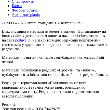
Спецпроекти
Блоги
Фоторепортажі
Архів матеріалів
© 2009 – 2026 Інтернет-видання «Полтавщина»
Використання матеріалів інтернет-видання «Полтавщина» на
інших сайтах дозволяється лише за наявності гіперпосилання
на сайт
poltava.to
, не закритого для індексації пошуковими
системами; у друкованих виданнях — лише за погодженням з
редакцією.
Матеріали, позначені написом
, опубліковані на комерційній
основі.
Матеріали, розміщені в розділах «Проекти» та «Блоги»,
публікуються за ініціативи сторонніх осіб і не є редакційними.
Редакція інтернет-видання «Полтавщина» не несе
відповідальності за зміст коментарів, розміщених
користувачами сайту. Редакція не завжди поділяє погляди
авторів публікацій.
Редакція –
Телефон редакції –
(095) 794-29-25