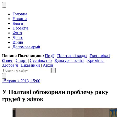
Головна
Новини
Блоги
Проекти
Фото
Досьє
Війна
Допомога армії
Новини Полтавщини:
Події
|
Політика і влада
|
Економіка і
бізнес
|
Спорт
|
Суспільство
|
Культура і освіта
|
Кримінал
|
Здоров’я
|
Цікавинки
|
Архів
15 травня 2013, 15:00
У Полтаві обговорили проблему раку
грудей у жінок