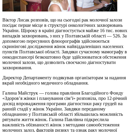
Віктор Лисак розповів, що на сьогодні рак молочної залози
посідає перше місце в структурі онкологічних захворювань
України. Щороку в країні діагностується майже 16 тис. нових
випадків захворювань, з них у Полтавській області — 526. За
допомогою пересувних флюорографів здійснюються
скринінгові дослідження жінок найвіддаленіших населених
пунктів Полтавської області. Завдяки сучасному мамографу в
онкодиспансері безкоштовно буде здійснюватися обстеження
молочної залози, що дозволить своєчасно діагностувати
захворювання.
Директор Департаменту подякував організаторам за надання
вкрай необхідного медичного обладнання.
Галина Майструк — голова правління Благодійного Фонду
«Здоров’я жінки і планування сім’ї» розповіла, про 12-річний
досвід впровадження програми діагностики раку грудей на
ранній стадії у жінок України. Завдяки переданому
обладнанню у Полтавській області збільшилась можливість
рятувати життя жінок. Галина Павлівна підкреслила
важливість обізнаності жінок з методами самообстеження
молочних залоз, факторів ризику та ознак раку молочної