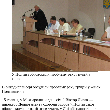
У Полтаві обговорили проблему раку грудей у
жінок
В онкодиспансері обсудили проблему раку грудей у жінок
Полтавщини
15 травня, у Міжнародний день сім’ї, Віктор Лисак —
директор Департаменту охорони здоров’я Полтавської
облдержадміністрації -взяв участь у Дні обізнаності щодо