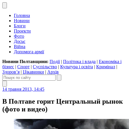
Головна
Новини
Блоги
Проекти
Фото
Досьє
Війна
Допомога армії
Новини Полтавщини:
Події
|
Політика і влада
|
Економіка і
бізнес
|
Спорт
|
Суспільство
|
Культура і освіта
|
Кримінал
|
Здоров’я
|
Цікавинки
|
Архів
14 травня 2013, 14:45
В Полтаве горит Центральный рынок
(фото и видео)