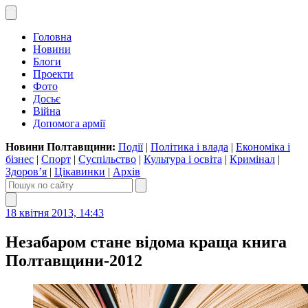
Головна
Новини
Блоги
Проекти
Фото
Досьє
Війна
Допомога армії
Новини Полтавщини:
Події
|
Політика і влада
|
Економіка і
бізнес
|
Спорт
|
Суспільство
|
Культура і освіта
|
Кримінал
|
Здоров’я
|
Цікавинки
|
Архів
18 квітня 2013, 14:43
Незабаром стане відома краща книга
Полтавщини-2012