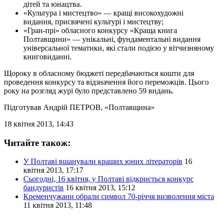
дітей та юнацтва.
«Культура і мистецтво» — кращі високохудожні
видання, присвячені культурі і мистецтву;
«Гран-прі» обласного конкурсу «Краща книга
Полтавщини» — унікальні, фундаментальні видання
універсальної тематики, які стали подією у вітчизняному
книговиданні.
Щороку в обласному бюджеті передбачаються кошти для
проведення конкурсу та відзначення його переможців. Цього
року на розгляд журі було представлено 59 видань.
Підготував
Андрій ПЕТРОВ
, «Полтавщина»
18 квітня 2013, 14:43
Читайте також:
У Полтаві вшанували кращих юних літераторів
16
квітня 2013, 17:17
Сьогодні, 16 квітня, у Полтаві відкриється конкурс
бандуристів
16 квітня 2013, 15:12
Кременчужани обрали символ 70-річчя визволення міста
11 квітня 2013, 11:48