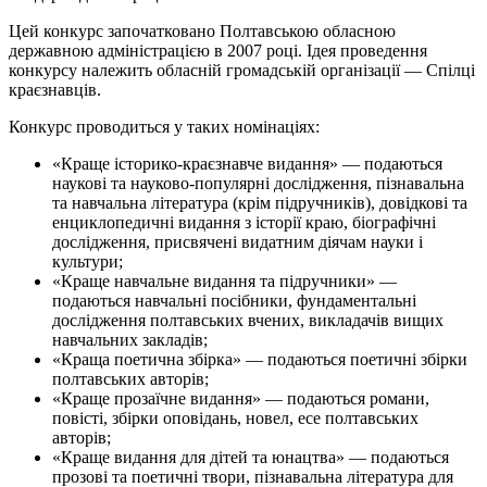
Цей конкурс започатковано Полтавською обласною
державною адміністрацією в 2007 році. Ідея проведення
конкурсу належить обласній громадській організації — Спілці
краєзнавців.
Конкурс проводиться у таких номінаціях:
«Краще історико-краєзнавче видання» — подаються
наукові та науково-популярні дослідження, пізнавальна
та навчальна література (крім підручників), довідкові та
енциклопедичні видання з історії краю, біографічні
дослідження, присвячені видатним діячам науки і
культури;
«Краще навчальне видання та підручники» —
подаються навчальні посібники, фундаментальні
дослідження полтавських вчених, викладачів вищих
навчальних закладів;
«Краща поетична збірка» — подаються поетичні збірки
полтавських авторів;
«Краще прозаїчне видання» — подаються романи,
повісті, збірки оповідань, новел, есе полтавських
авторів;
«Краще видання для дітей та юнацтва» — подаються
прозові та поетичні твори, пізнавальна література для