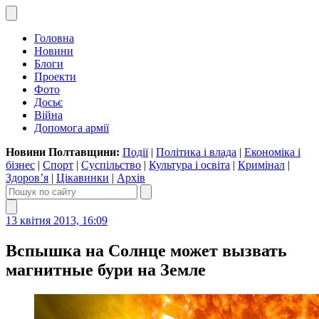
Головна
Новини
Блоги
Проекти
Фото
Досьє
Війна
Допомога армії
Новини Полтавщини:
Події
|
Політика і влада
|
Економіка і
бізнес
|
Спорт
|
Суспільство
|
Культура і освіта
|
Кримінал
|
Здоров’я
|
Цікавинки
|
Архів
13 квітня 2013, 16:09
Вспышка на Солнце может вызвать
магнитные бури на Земле