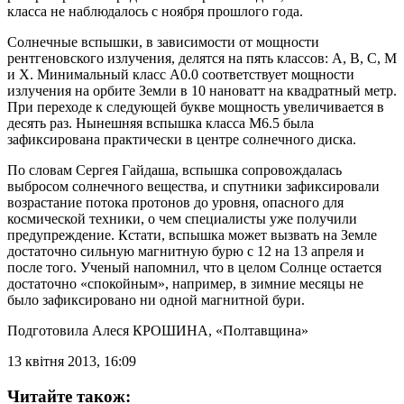
класса не наблюдалось с ноября прошлого года.
Солнечные вспышки, в зависимости от мощности
рентгеновского излучения, делятся на пять классов: A, B, C, M
и X. Минимальный класс A0.0 соответствует мощности
излучения на орбите Земли в 10 нановатт на квадратный метр.
При переходе к следующей букве мощность увеличивается в
десять раз. Нынешняя вспышка класса M6.5 была
зафиксирована практически в центре солнечного диска.
По словам Сергея Гайдаша, вспышка сопровождалась
выбросом солнечного вещества, и спутники зафиксировали
возрастание потока протонов до уровня, опасного для
космической техники, о чем специалисты уже получили
предупреждение. Кстати, вспышка может вызвать на Земле
достаточно сильную магнитную бурю с 12 на 13 апреля и
после того. Ученый напомнил, что в целом Солнце остается
достаточно «спокойным», например, в зимние месяцы не
было зафиксировано ни одной магнитной бури.
Подготовила Алеся КРОШИНА
, «Полтавщина»
13 квітня 2013, 16:09
Читайте також: