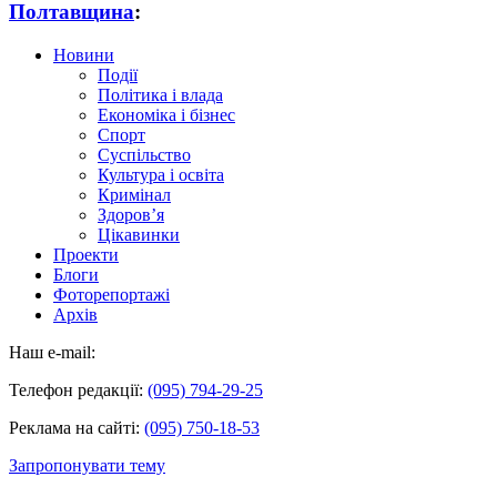
Полтавщина
:
Новини
Події
Політика і влада
Економіка і бізнес
Спорт
Суспільство
Культура і освіта
Кримінал
Здоров’я
Цікавинки
Проекти
Блоги
Фоторепортажі
Архів
Наш e-mail:
Телефон редакції:
(095) 794-29-25
Реклама на сайті:
(095) 750-18-53
Запропонувати тему