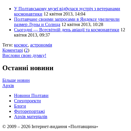
У Полтавському музеї відбулася зустріч з ветеранами
космонавтики
12 квітня 2013, 14:04
Полтавчане своими запросами в Яндексе увеличили
размер Луны и Солнца
12 квітня 2013, 10:28
Cьогодні — Всесвітній день авіації та космонавтики
12
квітня 2013, 09:37
Теги:
космос
,
астрономія
Коментарі
(
2
)
Вислови свою думку!
Останні новини
Більше новин
Архів
Новини Полтави
Спецпроекти
Блоги
Фоторепортажі
Архів матеріалів
© 2009 – 2026 Інтернет-видання «Полтавщина»