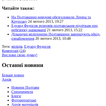
Читайте також:
На Полтавщині невідомі обезголовили Леніна та
Крупську
24 лютого 2013, 19:27
Едуард Федосов розповів полтавським підліткам про
небезпеку наркоманії
21 лютого 2013, 15:22
Дільничні міліціонери Полтавщини завершують обхід-
ознайомлення
20 лютого 2013, 10:48
Теги:
міліція
,
Едуард Федосов
Коментарі
(
24
)
Вислови свою думку!
Останні новини
Більше новин
Архів
Новини Полтави
Спецпроекти
Блоги
Фоторепортажі
Архів матеріалів