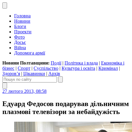
Головна
Новини
Блоги
Проекти
Фото
Досьє
Війна
Допомога армії
Новини Полтавщини:
Події
|
Політика і влада
|
Економіка і
бізнес
|
Спорт
|
Суспільство
|
Культура і освіта
|
Кримінал
|
Здоров’я
|
Цікавинки
|
Архів
27 лютого 2013, 08:58
Едуард Федосов подарував дільничним
плазмові телевізори за небайдужість