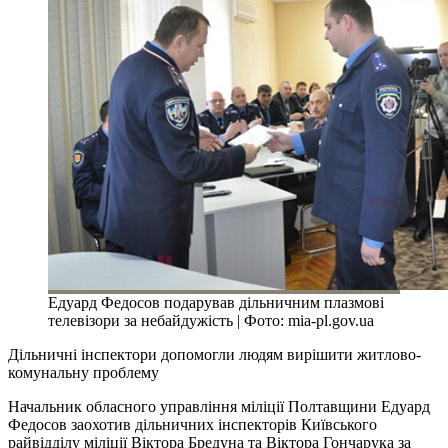
Едуард Федосов подарував дільничним плазмові
телевізори за небайдужість | Фото: mia-pl.gov.ua
Дільничні інспектори допомогли людям вирішити житлово-
комунальну проблему
Начальник обласного управління міліції Полтавщини Едуард
Федосов заохотив дільничних інспекторів Київського
райвідділу міліції Віктора Бредуна та Віктора Гончарука за