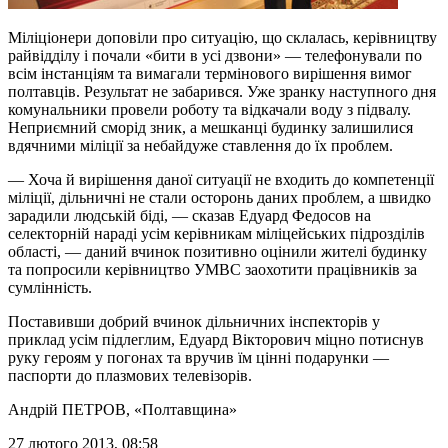
Міліціонери доповіли про ситуацію, що склалась, керівництву
райвідділу і почали «бити в усі дзвони» — телефонували по
всім інстанціям та вимагали термінового вирішення вимог
полтавців. Результат не забарився. Уже зранку наступного дня
комунальники провели роботу та відкачали воду з підвалу.
Неприємний сморід зник, а мешканці будинку залишилися
вдячними міліції за небайдуже ставлення до їх проблем.
— Хоча й вирішення даної ситуації не входить до компетенції
міліції, дільничні не стали осторонь даних проблем, а швидко
зарадили людській біді, — сказав Едуард Федосов на
селекторній нараді усім керівникам міліцейських підрозділів
області, — даний вчинок позитивно оцінили жителі будинку
та попросили керівництво УМВС заохотити працівників за
сумлінність.
Поставивши добрий вчинок дільничних інспекторів у
приклад усім підлеглим, Едуард Вікторович міцно потиснув
руку героям у погонах та вручив їм цінні подарунки —
паспорти до плазмових телевізорів.
Андрій ПЕТРОВ
, «Полтавщина»
27 лютого 2013, 08:58