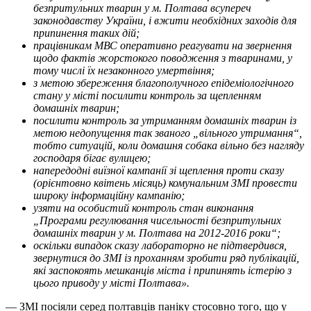
безпритульних тварин у м. Полтава всупереч
законодавству України, і вжити необхідних заходів для
припинення таких дій;
працівникам МВС оперативно реагувати на звернення
щодо фактів жорстокого поводження з тваринами, у
тому числі їх незаконного умертвіння;
з метою збереження благополучного епідеміологічного
стану у місті посилити контроль за щепленням
домашніх тварин;
посилити контроль за утриманням домашніх тварин із
метою недопущення так званого „вільного утримання“,
тобто ситуацій, коли домашня собака вільно без нагляду
господаря бігає вулицею;
напередодні виїзної кампанії зі щеплення проти сказу
(орієнтовно квітень місяць) комунальним ЗМІ провести
широку інформаційну кампанію;
узяти на особистий контроль стан виконання
„Програми регулювання чисельності безпритульних
домашніх тварин у м. Полтава на 2012-2016 роки“;
оскільки випадок сказу лабораторно не підтвердився,
звернутися до ЗМІ із проханням зробити ряд публікацій,
які заспокоять мешканців міста і припинять істерію з
цього приводу у місті Полтава».
— ЗМІ посіяли серед полтавців паніку стосовно того, що у