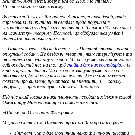
життя». Активісти зберуться об 11:00 під стінами
Полтавського міськвиконкому.
За словами Анжели Ломанової, директора організації, акція
спрямована на припинення свавілля щодо порушення
законодавства у сфері захисту тварин. А сам захід є реакцією
на «зачистку» тварин у Полтаві, що відбувається у місті
протягом останнього тижня.
— Почалася якась міська істерія — у Полтаві почали зникати
опікунські собаки. Це бездомні тварини, яких стерилізують та
підкормлюють небайдужі люди. Ми їх лікуємо, ми витрачаємо
свій особистий час на те, щоб
знайти для них господарів
, а їх
хтось просто вбиває. Ми нікого не звинувачуємо, нікого не
підозрюємо, бо за руку нікого не ловили. Але точно можемо
сказати про випадок, що стався на Південній, 4 — собаку
отруїли, — прокоментувала Анжела Ломанова.
Під час акції зоозахисники планують передати міському голові
Олександру Мамаю петицію з таким текстом:
«Шановний Олександр Федорович!
Ми, зоозахисники м. Полтава, просимо Вам про наступне:
з’ясувати, хто дав злочинний наказ фізично знищувати