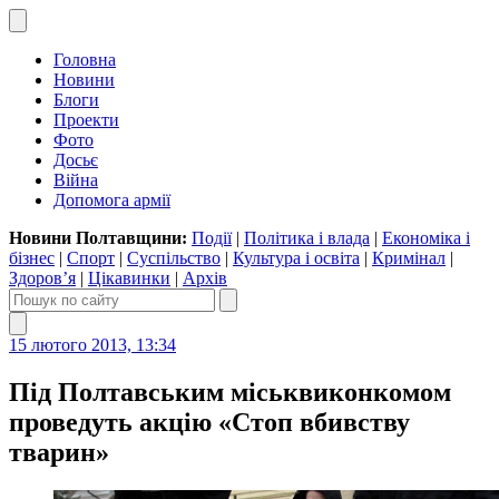
Головна
Новини
Блоги
Проекти
Фото
Досьє
Війна
Допомога армії
Новини Полтавщини:
Події
|
Політика і влада
|
Економіка і
бізнес
|
Спорт
|
Суспільство
|
Культура і освіта
|
Кримінал
|
Здоров’я
|
Цікавинки
|
Архів
15 лютого 2013, 13:34
Під Полтавським міськвиконкомом
проведуть акцію «Стоп вбивству
тварин»