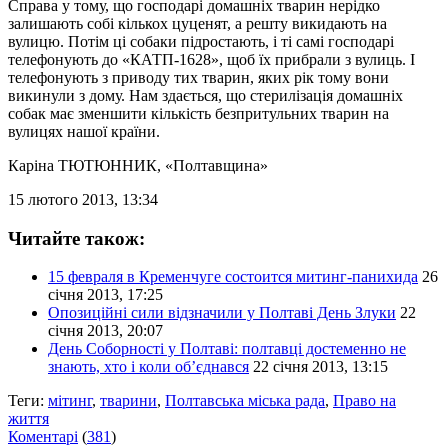
Справа у тому, що господарі домашніх тварин нерідко
залишають собі кількох цуценят, а решту викидають на
вулицю. Потім ці собаки підростають, і ті самі господарі
телефонують до «КАТП-1628», щоб їх прибрали з вулиць. І
телефонують з приводу тих тварин, яких рік тому вони
викинули з дому. Нам здається, що стерилізація домашніх
собак має зменшити кількість безпритульних тварин на
вулицях нашої країни.
Каріна ТЮТЮННИК
, «Полтавщина»
15 лютого 2013, 13:34
Читайте також:
15 февраля в Кременчуге состоится митинг-панихида
26
січня 2013, 17:25
Опозиційні сили відзначили у Полтаві День Злуки
22
січня 2013, 20:07
День Соборності у Полтаві: полтавці достеменно не
знають, хто і коли об’єднався
22 січня 2013, 13:15
Теги:
мітинг
,
тварини
,
Полтавська міська рада
,
Право на
життя
Коментарі
(
381
)