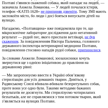
Полтаві з’явився скажений собака, який нападає на людей, —
зазначила Анжела Ломанова. — У людей почалася істерія,
телефон «КАТП-1628»
не припиняв дзвеніти
. Тому ЗМІ мають
заспокоїти місто, бо люди і досі бояться випускати дітей на
вулицю.
Нагадаємо, «Полтавщина» вже повідомляла про те, що
мікроскопічне лабораторне дослідження дало негативний
результат — рудий пес, якого приспали ветлікарі,
не був
скаженим
. За повідомленням Віктора Пальчика, головного
державного інспектора ветеринарної медицини Полтави,
повідомлення стосовно нападів рудої собаки,
припинилися
.
За словами Анжели Ломанової, зоозахисники хочуть
звернутися ще з однією ініціативою до правління на
державному рівні:
— Ми запропонуємо ввести в Україні обов’язкову
стерилізацію для усіх домашніх тварин. Дивіться, у
Радянському Союзі вбивали-вбивали безпритульних собак,
проте вони усе одно були. Такими методами бажаних
результатів не досягнути. Ми стерилізуємо чотирилапих
безхатьків, але не справляємося з тим потоком тварин, який
з’являється на вулицях Полтави.