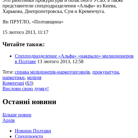
Это работники прокуратуры и областного УСБУ, а также
представители спецподразделения «Альфа» из Киева,
Харькова, Днепропетровска, Сум и Кременчуга.
Ян ПРУГЛО
, «Полтавщина»
15 лютого 2013, 11:17
Читайте також:
Спецподразделение «Альфа» «накрыло» милиционеров
в Полтаве
13 лютого 2013, 12:58
Теги:
справа міліціонерів-наркоторговців
,
прокуратура
,
наркотики
,
міліція
Коментарі
(
63
)
Вислови свою думку!
Останні новини
Більше новин
Архів
Новини Полтави
Спецпроекти