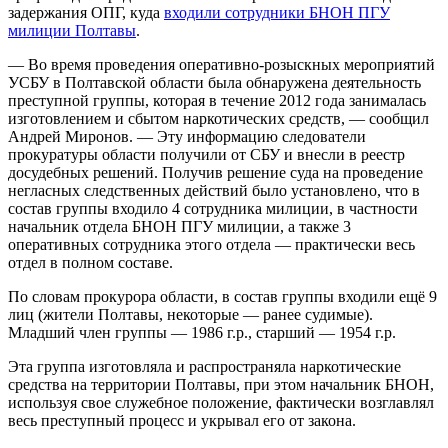
задержания ОПГ, куда
входили сотрудники БНОН ПГУ
милиции Полтавы
.
— Во время проведения оперативно-розыскных мероприятий
УСБУ в Полтавской области была обнаружена деятельность
преступной группы, которая в течение 2012 года занималась
изготовлением и сбытом наркотических средств, — сообщил
Андрей Миронов. — Эту информацию следователи
прокуратуры области получили от СБУ и внесли в реестр
досудебных решений. Получив решение суда на проведение
негласных следственных действий было установлено, что в
состав группы входило 4 сотрудника милиции, в частности
начальник отдела БНОН ПГУ милиции, а также 3
оперативных сотрудника этого отдела — практически весь
отдел в полном составе.
По словам прокурора области, в состав группы входили ещё 9
лиц (жители Полтавы, некоторые — ранее судимые).
Младший член группы — 1986 г.р., старший — 1954 г.р.
Эта группа изготовляла и распространяла наркотические
средства на территории Полтавы, при этом начальник БНОН,
используя свое служебное положение, фактически возглавлял
весь преступный процесс и укрывал его от закона.