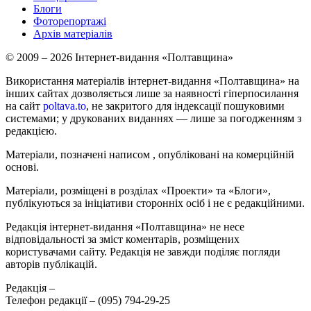
Блоги
Фоторепортажі
Архів матеріалів
© 2009 – 2026 Інтернет-видання «Полтавщина»
Використання матеріалів інтернет-видання «Полтавщина» на
інших сайтах дозволяється лише за наявності гіперпосилання
на сайт
poltava.to
, не закритого для індексації пошуковими
системами; у друкованих виданнях — лише за погодженням з
редакцією.
Матеріали, позначені написом
, опубліковані на комерційній
основі.
Матеріали, розміщені в розділах «Проекти» та «Блоги»,
публікуються за ініціативи сторонніх осіб і не є редакційними.
Редакція інтернет-видання «Полтавщина» не несе
відповідальності за зміст коментарів, розміщених
користувачами сайту. Редакція не завжди поділяє погляди
авторів публікацій.
Редакція –
Телефон редакції –
(095) 794-29-25