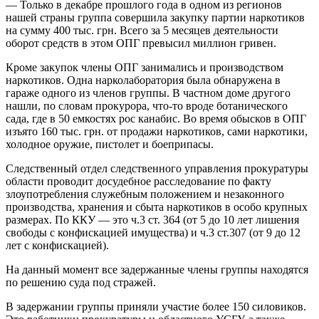
— Только в декабре прошлого года в одном из регионов
нашей страны группа совершила закупку партии наркотиков
на сумму 400 тыс. грн. Всего за 5 месяцев деятельности
оборот средств в этом ОПГ превысил миллион гривен.
Кроме закупок члены ОПГ занимались и производством
наркотиков. Одна нарколаборатория была обнаружена в
гараже одного из членов группы. В частном доме другого
нашли, по словам прокурора, что-то вроде ботанического
сада, где в 50 емкостях рос канабис. Во время обысков в ОПГ
изъято 160 тыс. грн. от продажи наркотиков, сами наркотики,
холодное оружие, пистолет и боеприпасы.
Следственный отдел следственного управления прокуратуры
области проводит досудебное расследование по факту
злоупотребления служебным положением и незаконного
производства, хранения и сбыта наркотиков в особо крупных
размерах. По ККУ — это ч.3 ст. 364 (от 5 до 10 лет лишения
свободы с конфискацией имущества) и ч.3 ст.307 (от 9 до 12
лет с конфискацией).
На данный момент все задержанные члены группы находятся
по решению суда под стражей.
В задержании группы приняли участие более 150 силовиков.