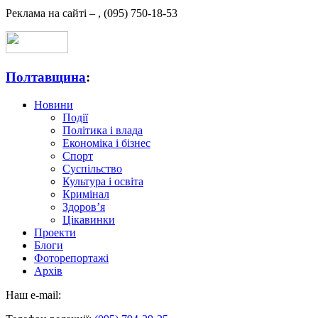
Реклама на сайті –
,
(095) 750-18-53
Полтавщина
:
Новини
Події
Політика і влада
Економіка і бізнес
Спорт
Суспільство
Культура і освіта
Кримінал
Здоров’я
Цікавинки
Проекти
Блоги
Фоторепортажі
Архів
Наш e-mail: