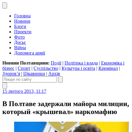
Головна
Новини
Блоги
Проекти
Фото
Досьє
Війна
Допомога армії
Новини Полтавщини:
Події
|
Політика і влада
|
Економіка і
бізнес
|
Спорт
|
Суспільство
|
Культура і освіта
|
Кримінал
|
Здоров’я
|
Цікавинки
|
Архів
15 лютого 2013, 11:17
В Полтаве задержали майора милиции,
который «крышевал» наркомафию