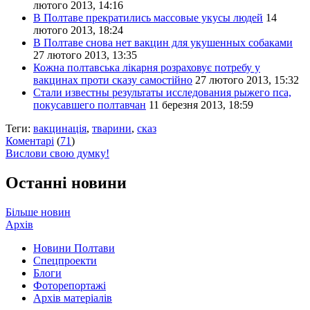
лютого 2013, 14:16
В Полтаве прекратились массовые укусы людей
14
лютого 2013, 18:24
В Полтаве снова нет вакцин для укушенных собаками
27 лютого 2013, 13:35
Кожна полтавська лікарня розраховує потребу у
вакцинах проти сказу самостійно
27 лютого 2013, 15:32
Стали известны результаты исследования рыжего пса,
покусавшего полтавчан
11 березня 2013, 18:59
Теги:
вакцинація
,
тварини
,
сказ
Коментарі
(
71
)
Вислови свою думку!
Останні новини
Більше новин
Архів
Новини Полтави
Спецпроекти
Блоги
Фоторепортажі
Архів матеріалів