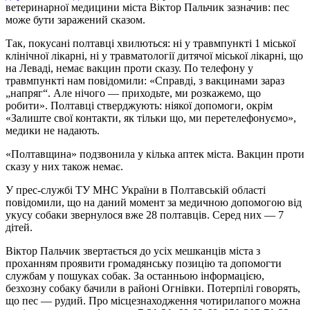
ветеринарної медицини міста Віктор Пальчик зазначив: пес
може бути заражений сказом.
Так, покусані полтавці хвилються: ні у травмпункті 1 міської
клінічної лікарні, ні у травматології дитячої міської лікарні, що
на Леваді, немає вакцин проти сказу. По телефону у
травмпункті нам повідомили: «Справді, з вакцинами зараз
„напряг“. Але нічого — приходьте, ми розкажемо, що
робити». Полтавці стверджують: ніякої допомоги, окрім
«Залиште свої контакти, як тільки що, ми перетелефонуємо»,
медики не надають.
«Полтавщина» подзвонила у кілька аптек міста. Вакцин проти
сказу у них також немає.
У прес-службі ТУ МНС України в Полтавській області
повідомили, що на даний момент за медичною допомогою від
укусу собаки звернулося вже 28 полтавців. Серед них — 7
дітей.
Віктор Пальчик звертається до усіх мешканців міста з
проханням проявити громадянську позицію та допомогти
службам у пошуках собак. За останньою інформацією,
безхозну собаку бачили в районі Огнівки. Потерпілі говорять,
що пес — рудий. Про місцезнаходження чотирилапого можна