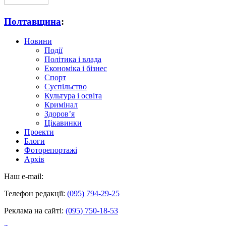
Полтавщина
:
Новини
Події
Політика і влада
Економіка і бізнес
Спорт
Суспільство
Культура і освіта
Кримінал
Здоров’я
Цікавинки
Проекти
Блоги
Фоторепортажі
Архів
Наш e-mail:
Телефон редакції:
(095) 794-29-25
Реклама на сайті:
(095) 750-18-53