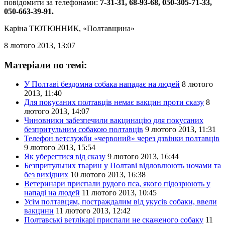
повідомити за телефонами:
7-31-31, 68-93-68, 050-305-71-33,
050-663-39-91.
Каріна ТЮТЮННИК
, «Полтавщина»
8 лютого 2013, 13:07
Матеріали по темі:
У Полтаві бездомна собака нападає на людей
8 лютого
2013, 11:40
Для покусаних полтавців немає вакцин проти сказу
8
лютого 2013, 14:07
Чиновники забезпечили вакцинацію для покусаних
безпритульним собакою полтавців
9 лютого 2013, 11:31
Телефон ветслужби «червоний» через дзвінки полтавців
9 лютого 2013, 15:54
Як уберегтися від сказу
9 лютого 2013, 16:44
Безпритульних тварин у Полтаві відловлюють ночами та
без вихідних
10 лютого 2013, 16:38
Ветеринари приспали рудого пса, якого підозрюють у
нападі на людей
11 лютого 2013, 10:45
Усім полтавцям, постраждалим від укусів собаки, ввели
вакцини
11 лютого 2013, 12:42
Полтавські ветлікарі приспали не скаженого собаку
11