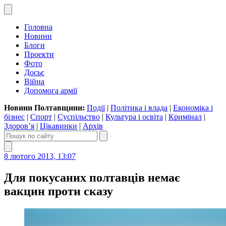
Головна
Новини
Блоги
Проекти
Фото
Досьє
Війна
Допомога армії
Новини Полтавщини:
Події
|
Політика і влада
|
Економіка і
бізнес
|
Спорт
|
Суспільство
|
Культура і освіта
|
Кримінал
|
Здоров’я
|
Цікавинки
|
Архів
8 лютого 2013, 13:07
Для покусаних полтавців немає
вакцин проти сказу