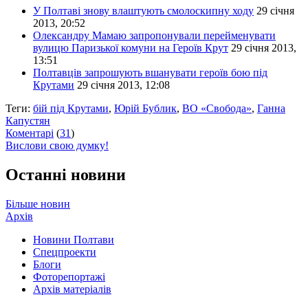
У Полтаві знову влаштують смолоскипну ходу
29 січня
2013, 20:52
Олександру Мамаю запропонували перейменувати
вулицю Паризької комуни на Героїв Крут
29 січня 2013,
13:51
Полтавців запрошують вшанувати героїв бою під
Крутами
29 січня 2013, 12:08
Теги:
бій під Крутами
,
Юрій Бублик
,
ВО «Свобода»
,
Ганна
Капустян
Коментарі
(
31
)
Вислови свою думку!
Останні новини
Більше новин
Архів
Новини Полтави
Спецпроекти
Блоги
Фоторепортажі
Архів матеріалів