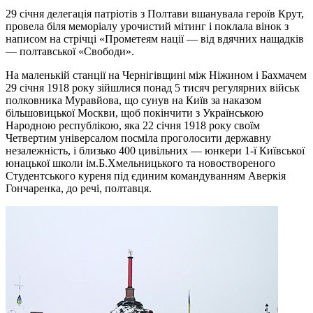
29 січня делегація патріотів з Полтави вшанувала героїв Крут,
провела біля меморіалу урочистий мітинг і поклала вінок з
написом на стрічці «Прометеям нації — від вдячних нащадків
— полтавської «Свободи».
На маленькій станції на Чернігівщині між Ніжином і Бахмачем
29 січня 1918 року зійшлися понад 5 тисяч регулярних військ
полковника Муравйова, що сунув на Київ за наказом
більшовицької Москви, щоб покінчити з Українською
Народною республікою, яка 22 січня 1918 року своїм
Четвертим універсалом посміла проголосити державну
незалежність, і близько 400 цивільних — юнкери 1-ї Київської
юнацької школи ім.Б.Хмельницького та новоствореного
Студентського куреня під єдиним командуванням Аверкія
Гончаренка, до речі, полтавця.