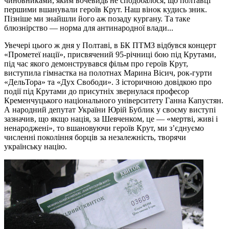
чиновниками, яким вочевидь не сподобалося, що полтавці
першими вшанували героїв Крут. Наш вінок кудись зник.
Пізніше ми знайшли його аж позаду кургану. Та таке
блюзнірство — норма для антинародної влади...
Увечері цього ж дня у Полтаві, в БК ПТМЗ відбувся концерт
«Прометеї нації», присвячений 95-річниці бою під Крутами,
під час якого демонструвався фільм про героїв Крут,
виступила гімнастка на полотнах Марина Вісич, рок-гурти
«ДельТора» та «Дух Свободи». З історичною довідкою про
події під Крутами до присутніх звернулася професор
Кременчуцького національного університету Ганна Капустян.
А народний депутат України Юрій Бублик у своєму виступі
зазначив, що якщо нація, за Шевченком, це — «мертві, живі і
ненароджені», то вшановуючи героїв Крут, ми з’єднуємо
численні покоління борців за незалежність, творячи
українську націю.