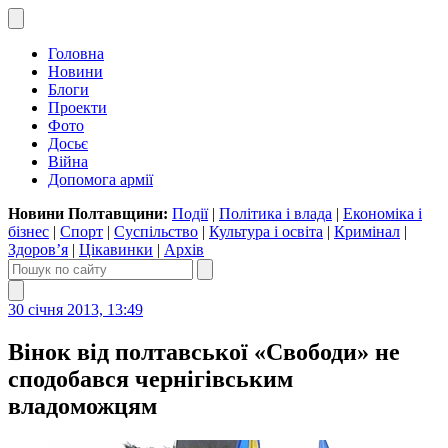
Головна
Новини
Блоги
Проекти
Фото
Досьє
Війна
Допомога армії
Новини Полтавщини:
Події
|
Політика і влада
|
Економіка і
бізнес
|
Спорт
|
Суспільство
|
Культура і освіта
|
Кримінал
|
Здоров’я
|
Цікавинки
|
Архів
30 січня 2013, 13:49
Вінок від полтавської «Свободи» не
сподобався чернігівським
владоможцям