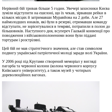
Нерівний бій тривав більше 5 годин. Увечері захисники Києва
зуміли відступити на ешелоні, що їх чекав, зірвавши рейки в
кількох місцях й затримавши Муравйова на 2 доби. Але 27
наймолодших юнаків, які були в резерві, отримавши команду
відступати, не зорієнтувалися в темряві, потрапили в полон до
більшовиків. Наступного дня, всупереч Гаазькій конвенції про
поводження з військовополоненими вони були піддані
тортурам і розстріляні.
Цей бій не мав стратегічного значення, але став символом
подвигу української патріотичної молоді заради волі України.
У 2006 році під Крутами створений меморіал у вигляді
пагорба та червоної колони (колона червоного корпусу
Київського університету), а також музей у чотирьох
дореволюційних вагонах.