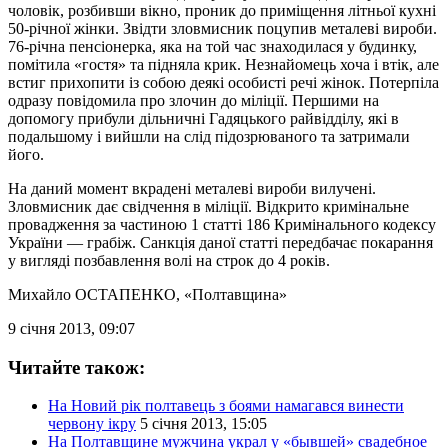
чоловік, розбивши вікно, проник до приміщення літньої кухні
50-річної жінки. Звідти зловмисник поцупив металеві вироби.
76-річна пенсіонерка, яка на той час знаходилася у будинку,
помітила «гостя» та підняла крик. Незнайомець хоча і втік, але
встиг прихопити із собою деякі особисті речі жінок. Потерпіла
одразу повідомила про злочин до міліції. Першими на
допомогу прибули дільничні Гадяцького райвідділу, які в
подальшому і вийшли на слід підозрюваного та затримали
його.
На даний момент вкрадені металеві вироби вилучені.
Зловмисник дає свідчення в міліції. Відкрито кримінальне
провадження за частиною 1 статті 186 Кримінального кодексу
України — грабіж. Санкція даної статті передбачає покарання
у вигляді позбавлення волі на строк до 4 років.
Михайло ОСТАПЕНКО
, «Полтавщина»
9 січня 2013, 09:07
Читайте також:
На Новий рік полтавець з боями намагався винести
червону ікру
5 січня 2013, 15:05
На Полтавщине мужчина украл у «бывшей» свадебное