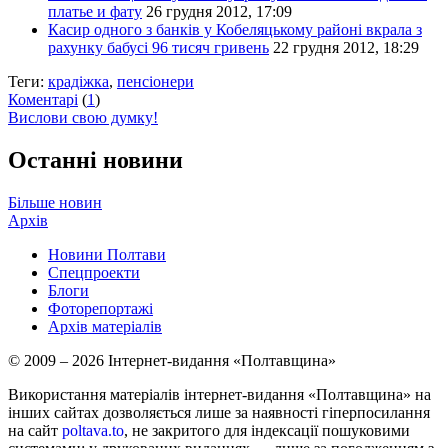
платье и фату
26 грудня 2012, 17:09
Касир одного з банків у Кобеляцькому районі вкрала з
рахунку бабусі 96 тисяч гривень
22 грудня 2012, 18:29
Теги:
крадіжка
,
пенсіонери
Коментарі
(
1
)
Вислови свою думку!
Останні новини
Більше новин
Архів
Новини Полтави
Спецпроекти
Блоги
Фоторепортажі
Архів матеріалів
© 2009 – 2026 Інтернет-видання «Полтавщина»
Використання матеріалів інтернет-видання «Полтавщина» на
інших сайтах дозволяється лише за наявності гіперпосилання
на сайт
poltava.to
, не закритого для індексації пошуковими