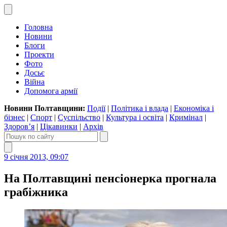
Головна
Новини
Блоги
Проекти
Фото
Досьє
Війна
Допомога армії
Новини Полтавщини:
Події
|
Політика і влада
|
Економіка і
бізнес
|
Спорт
|
Суспільство
|
Культура і освіта
|
Кримінал
|
Здоров’я
|
Цікавинки
|
Архів
9 січня 2013, 09:07
На Полтавщині пенсіонерка прогнала
грабіжника