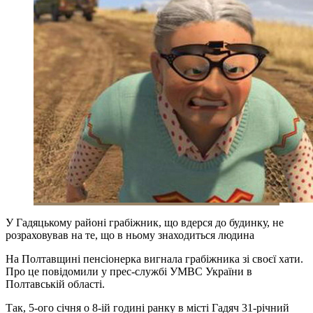
У Гадяцькому районі грабіжник, що вдерся до будинку, не
розраховував на те, що в ньому знаходиться людина
На Полтавщині пенсіонерка вигнала грабіжника зі своєї хати.
Про це повідомили у прес-службі УМВС України в
Полтавській області.
Так, 5-ого січня о 8-ій годині ранку в місті Гадяч 31-річний