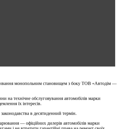
овживання монопольним становищем з боку ТОВ «Автодім —
ни на технічне обслуговування автомобілів марки
емлення їх інтересів.
законодавства в десятиденний термін.
дарювання — офіційних дилерів автомобілів марки
гами і не втратити гарантійні права на ремонт своїх