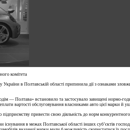
ного комітета
у України в Полтавській області припинила дії з ознаками зл
дім — Полтава» встановило та застосувало завищені нормо-годи
еплати вартості обслуговування власниками авто цієї марки й ущ
 підприємству привести свою діяльність до норм конкурентного 
и існування в межах Полтавської області інших суб’єктів госпо
омобілів вказаної марки мали б можливість скористатися їх послу