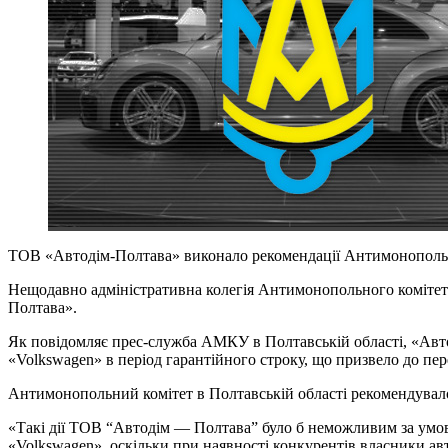
ТОВ «Автодім-Полтава» виконало рекомендації Антимонополь
Нещодавно адміністративна колегія Антимонопольного комітет
Полтава».
Як повідомляє прес-служба АМКУ в Полтавській області, «Авто
«Volkswagen» в період гарантійного строку, що призвело до пер
Антимонопольний комітет в Полтавській області рекомендувало
«Такі дії ТОВ “Автодім — Полтава” було б неможливим за умов
«Volkswagen», оскільки при наявності конкурентів власники авт