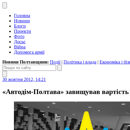
Головна
Новини
Блоги
Проекти
Фото
Досьє
Війна
Допомога армії
Новини Полтавщини:
Події
|
Політика і влада
|
Економіка і біз
30 жовтня 2012, 14:21
«Автодім-Полтава» завищував вартість 