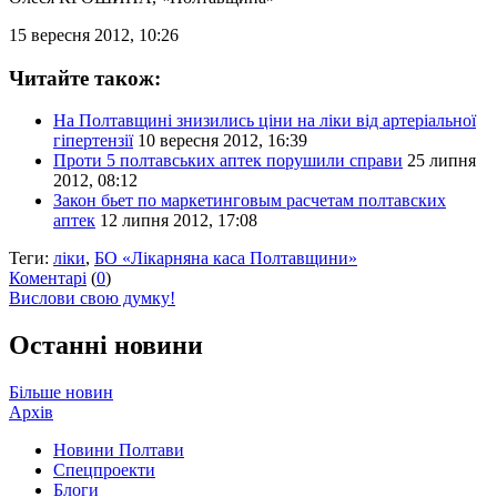
15 вересня 2012, 10:26
Читайте також:
На Полтавщині знизились ціни на ліки від артеріальної
гіпертензії
10 вересня 2012, 16:39
Проти 5 полтавських аптек порушили справи
25 липня
2012, 08:12
Закон бьет по маркетинговым расчетам полтавских
аптек
12 липня 2012, 17:08
Теги:
ліки
,
БО «Лікарняна каса Полтавщини»
Коментарі
(
0
)
Вислови свою думку!
Останні новини
Більше новин
Архів
Новини Полтави
Спецпроекти
Блоги