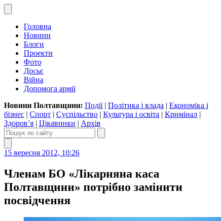
Головна
Новини
Блоги
Проекти
Фото
Досьє
Війна
Допомога армії
Новини Полтавщини:
Події
|
Політика і влада
|
Економіка і
бізнес
|
Спорт
|
Суспільство
|
Культура і освіта
|
Кримінал
|
Здоров’я
|
Цікавинки
|
Архів
15 вересня 2012, 10:26
Членам БО «Лікарняна каса
Полтавщини» потрібно замінити
посвідчення