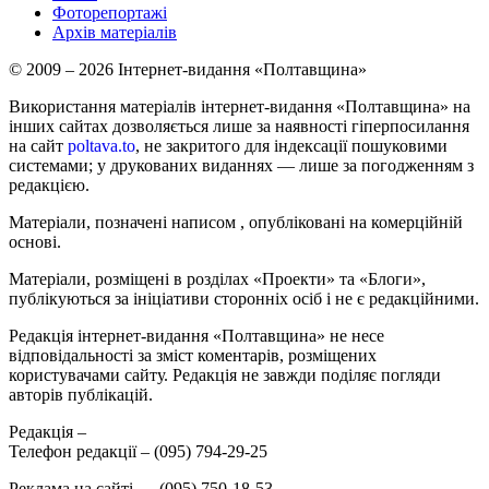
Фоторепортажі
Архів матеріалів
© 2009 – 2026 Інтернет-видання «Полтавщина»
Використання матеріалів інтернет-видання «Полтавщина» на
інших сайтах дозволяється лише за наявності гіперпосилання
на сайт
poltava.to
, не закритого для індексації пошуковими
системами; у друкованих виданнях — лише за погодженням з
редакцією.
Матеріали, позначені написом
, опубліковані на комерційній
основі.
Матеріали, розміщені в розділах «Проекти» та «Блоги»,
публікуються за ініціативи сторонніх осіб і не є редакційними.
Редакція інтернет-видання «Полтавщина» не несе
відповідальності за зміст коментарів, розміщених
користувачами сайту. Редакція не завжди поділяє погляди
авторів публікацій.
Редакція –
Телефон редакції –
(095) 794-29-25
Реклама на сайті –
,
(095) 750-18-53