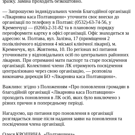
зразку. Заміна проходить безкоштовно.
— Запрошуємо індивідуальних членів Благодійної організації
«Лікарняна каса Полтавщини» уточнити своє внески до
організації по телефону в Полтаві: (0532)-63-74-56, у
Кременчуці — (0266)-2-31-82 та в плановому порядку
переоформити картку в офісі організації. Офіс знаходиться за
адресою: м. Полтава, вул. Залізна, 17 (приміщення 2
поліклінічного віділення 4 міської клінічної лікарні), м.
Кремнечук, вул. Жовтнева, 10. По регіонах всі питання
уточнювати у відповідальних осіб по центральних районних
лікарнях. При отриманні мати паспорт та старе посвідчення
організації. Колективні члени ЛК отримують посвідчення
централізовано через свою організацію, — розповіла
виконавча дирекція БО «Лікарняна каса Полтавщини».
Важливо: згідно з Положенням «Про поновлення громадян в
благодійній організації «Лікарняна каса Полтавщини»
проходить поновлення в ЛК осіб, яких було виключено з
різних причин в попередньому періоді.
Нагадуємо, що питання про поновлення в організації
розглядається лише після надання заяви на поновлення та
посвідчення члена організації.
Олеся КРОШИНА
, «Полтавщина»