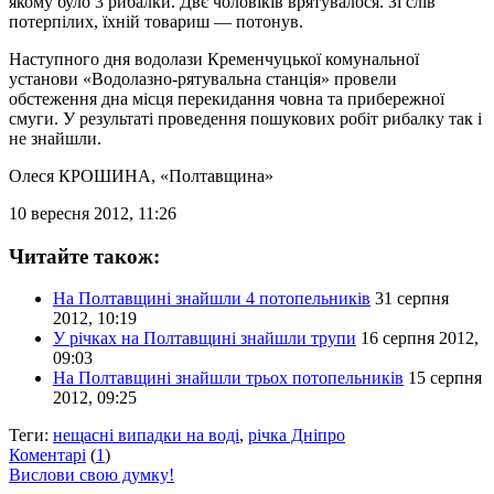
якому було 3 рибалки. Двє чоловіків врятувалося. Зі слів
потерпілих, їхній товариш — потонув.
Наступного дня водолази Кременчуцької комунальної
установи «Водолазно-рятувальна станція» провели
обстеження дна місця перекидання човна та прибережної
смуги. У результаті проведення пошукових робіт рибалку так і
не знайшли.
Олеся КРОШИНА
, «Полтавщина»
10 вересня 2012, 11:26
Читайте також:
На Полтавщині знайшли 4 потопельників
31 серпня
2012, 10:19
У річках на Полтавщині знайшли трупи
16 серпня 2012,
09:03
На Полтавщині знайшли трьох потопельників
15 серпня
2012, 09:25
Теги:
нещасні випадки на воді
,
річка Дніпро
Коментарі
(
1
)
Вислови свою думку!