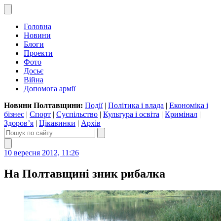
Головна
Новини
Блоги
Проекти
Фото
Досьє
Війна
Допомога армії
Новини Полтавщини:
Події
|
Політика і влада
|
Економіка і
бізнес
|
Спорт
|
Суспільство
|
Культура і освіта
|
Кримінал
|
Здоров’я
|
Цікавинки
|
Архів
10 вересня 2012, 11:26
На Полтавщині зник рибалка