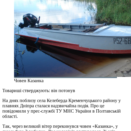
Човен Казанка
Товариші стверджують: він потонув
На днях поблизу села Келеберда Кременчуцького району у
плавнях Дніпра сталася надзвичайна подія. Про це
повідомили у прес-службі ТУ МНС України в Полтавській
області.
Так, через великий вітер перекинувся човен «Казанка», у