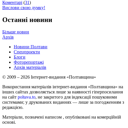
Коментарі
(
31
)
Вислови свою думку!
Останні новини
Більше новин
Архів
Новини Полтави
Спецпроекти
Блоги
Фоторепортажі
Архів матеріалів
© 2009 – 2026 Інтернет-видання «Полтавщина»
Використання матеріалів інтернет-видання «Полтавщина» на
інших сайтах дозволяється лише за наявності гіперпосилання
на сайт
poltava.to
, не закритого для індексації пошуковими
системами; у друкованих виданнях — лише за погодженням з
редакцією.
Матеріали, позначені написом
, опубліковані на комерційній
основі.