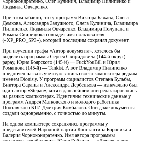
Чорнокондратенко, Олег Кулинич, Владимир Пилипенко и
Людмила Овчаренко.
При этом забавно, что у программ Виктора Бажана, Олега
Демкова, Александра Залужного, Олега Кулинича, Владимира
Пилипенко, Людмилы Овчаренко, Владимира Полупана и
Романа Свиридюка совпадет имя пользователя
(«XP_PRO_SP3»), который последним сохранял документ.
При изучении графы «Автор документа», хотелось бы
выделить программы Сергея Свиридовича (144-й округ) —
papay, Юрия Боярского (145-й) — FuckYouBill и Юрия
Романюка (145-й) — Tankist. А вот Владимир Пилипенко
предпочел назвать учетную запись своего компьютера редким
именем Dionisiy. У программ социалистов Степана Бульбы,
Виктора Сараны и Александра Дербеньова — изначально был
один автор «Stepan», хотя в дальнейшем они редактировались
на разных компьютерах. Идентичны технические данные у
программ Андрея Матковского и молодого работника
Полтавского БТИ Дмитрия Комбалова. Они даже документы
создали одновременно, с точностью до минуты.
На одном компьютере сохранялись программы у
представителей Народной партии Константина Боровика и
Валерия Чорнокондратенко. Имя автора программы
кандидата-«свободовца» Юрия Бублика — «Левко», а вот