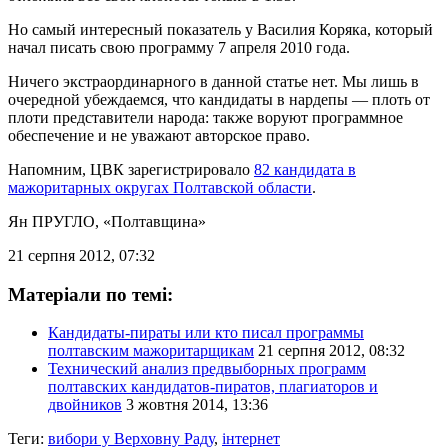
Но самый интересный показатель у Василия Коряка, который
начал писать свою программу 7 апреля 2010 года.
Ничего экстраординарного в данной статье нет. Мы лишь в
очередной убеждаемся, что кандидаты в нардепы — плоть от
плоти представители народа: также воруют программное
обеспечение и не уважают авторское право.
Напомним, ЦВК зарегистрировало
82 кандидата в
мажоритарных округах Полтавской области
.
Ян ПРУГЛО
, «Полтавщина»
21 серпня 2012, 07:32
Матеріали по темі:
Кандидаты-пираты или кто писал программы
полтавским мажоритарщикам
21 серпня 2012, 08:32
Технический анализ предвыборных программ
полтавских кандидатов-пиратов, плагиаторов и
двойников
3 жовтня 2014, 13:36
Теги:
вибори у Верховну Раду
,
інтернет