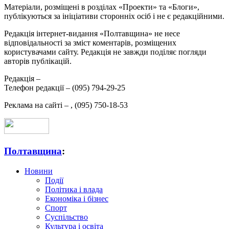
Матеріали, розміщені в розділах «Проекти» та «Блоги»,
публікуються за ініціативи сторонніх осіб і не є редакційними.
Редакція інтернет-видання «Полтавщина» не несе
відповідальності за зміст коментарів, розміщених
користувачами сайту. Редакція не завжди поділяє погляди
авторів публікацій.
Редакція –
Телефон редакції –
(095) 794-29-25
Реклама на сайті –
,
(095) 750-18-53
Полтавщина
:
Новини
Події
Політика і влада
Економіка і бізнес
Спорт
Суспільство
Культура і освіта