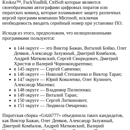
Krokoz™, FuckYouBill, CtrlSoft которые являются
своеобразными автографами цифровых пиратов или
пиратских команд, которые взламывают защиту различных
версий программ компании Microsoft, исключая
необходимость вводить серийный номер при установке ПО.
Исходя из этого, предположим, что нелицензионными
программами пользуются:
в 144 округе — это Виктор Бажан, Виталий Бойко, Олег
Демков, Александр Залужный, Дмитрий Комбалов,
Андрей Матковский, Сергей Свиридович, Дмитрий
Христов и Валерий Чорнокондратенко;
в 145 округе — Сергей Савченко;
в 146 округе — Николай Степаненко и Виктор Таран;
в 147 округе — Юрий Коваленко, Олег Кулинич,
Александр Масенко;
в 148 округе — Владимир Пилипенко;
в 149 округе — Виталий Таран;
в 150 округе — Сергей Литвинович;
в 151 округе — Людмила Овчаренко.
Пиратская сборка «Grizli777» объединила таких кандидатов,
как Виктор Бажан, Олег Демков, Александр Залужный,
Дмитрий Комбалов, Андрей Матковский, Валерий