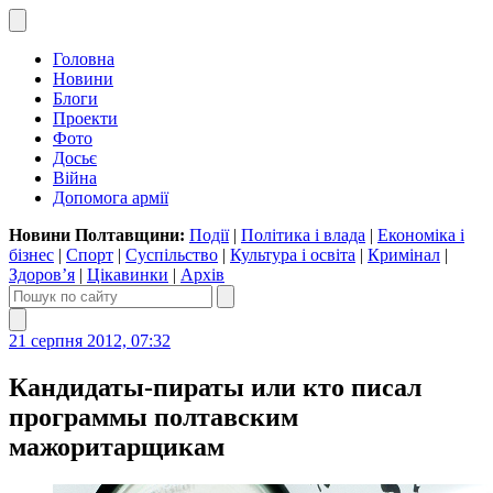
Головна
Новини
Блоги
Проекти
Фото
Досьє
Війна
Допомога армії
Новини Полтавщини:
Події
|
Політика і влада
|
Економіка і
бізнес
|
Спорт
|
Суспільство
|
Культура і освіта
|
Кримінал
|
Здоров’я
|
Цікавинки
|
Архів
21 серпня 2012, 07:32
Кандидаты-пираты или кто писал
программы полтавским
мажоритарщикам