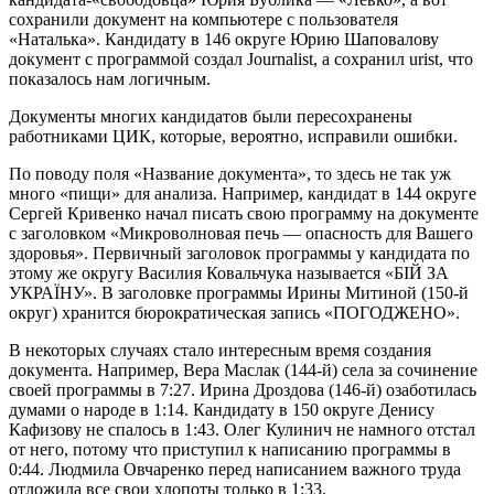
сохранили документ на компьютере с пользователя
«Наталька». Кандидату в 146 округе Юрию Шаповалову
документ с программой создал Journalist, а сохранил urist, что
показалось нам логичным.
Документы многих кандидатов были пересохранены
работниками ЦИК, которые, вероятно, исправили ошибки.
По поводу поля «Название документа», то здесь не так уж
много «пищи» для анализа. Например, кандидат в 144 округе
Сергей Кривенко начал писать свою программу на документе
с заголовком «Микроволновая печь — опасность для Вашего
здоровья». Первичный заголовок программы у кандидата по
этому же округу Василия Ковальчука называется «БІЙ ЗА
УКРАЇНУ». В заголовке программы Ирины Митиной (150-й
округ) хранится бюрократическая запись «ПОГОДЖЕНО».
В некоторых случаях стало интересным время создания
документа. Например, Вера Маслак (144-й) села за сочинение
своей программы в 7:27. Ирина Дроздова (146-й) озаботилась
думами о народе в 1:14. Кандидату в 150 округе Денису
Кафизову не спалось в 1:43. Олег Кулинич не намного отстал
от него, потому что приступил к написанию программы в
0:44. Людмила Овчаренко перед написанием важного труда
отложила все свои хлопоты только в 1:33.