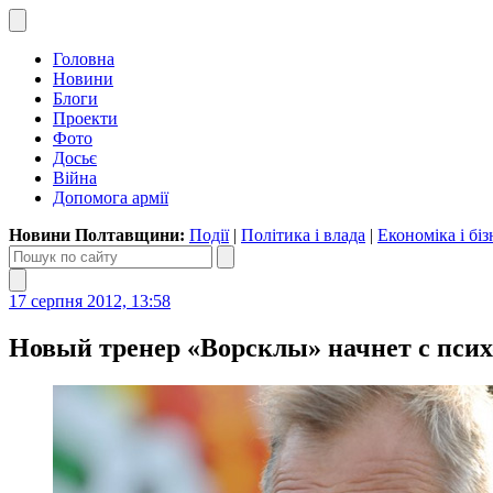
Головна
Новини
Блоги
Проекти
Фото
Досьє
Війна
Допомога армії
Новини Полтавщини:
Події
|
Політика і влада
|
Економіка і біз
17 серпня 2012, 13:58
Новый тренер «Ворсклы» начнет с пси