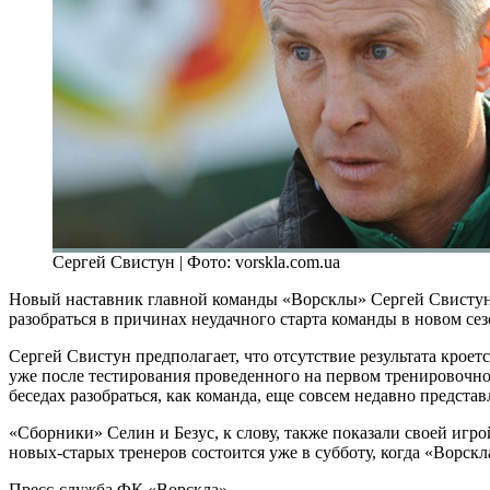
Сергей Свистун | Фото: vorskla.com.ua
Новый наставник главной команды «Ворсклы» Сергей Свистун, 
разобраться в причинах неудачного старта команды в новом сез
Сергей Свистун предполагает, что отсутствие результата крое
уже после тестирования проведенного на первом тренировочн
беседах разобраться, как команда, еще совсем недавно предст
«Сборники» Селин и Безус, к слову, также показали своей игр
новых-старых тренеров состоится уже в субботу, когда «Ворскл
Пресс-служба ФК «Ворскла»