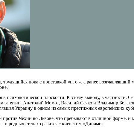
трудящийся пока с приставкой «и. о.», а ранее возглавлявший 
оне.
тся в психологической плоскости. К этому выводу, в частности
ом занятии. Анатолий Момот, Василий Сачко и Владимир Белаков
авлявшая Украину в одном из самых престижных европейских кубк
ой против Чехии во Львове, что пребывают в отличной форме, и 
а» в родных стенах сразится с киевским «Динамо».