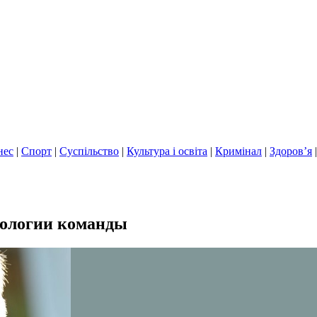
нес
|
Спорт
|
Суспільство
|
Культура і освіта
|
Кримінал
|
Здоров’я
хологии команды