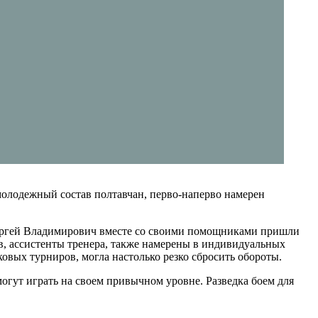
молодежный состав полтавчан, перво-наперво намерен
, Сергей Владимирович вместе со своими помощниками пришли
, ассистенты тренера, также намерены в индивидуальных
овых турниров, могла настолько резко сбросить обороты.
могут играть на своем привычном уровне. Разведка боем для