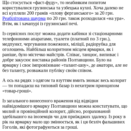
Що стосується «фаст-фуду», то неабияким попитом
користувалися грузинська та узбецька кухні. Хоча далеко не
всі купляли 200 грамів «плову ферганського» за 20 грн.
Реабілітована шаурма
по 20 грн. також розходилася «на ура».
Втім, як і хачапурі із грузинської печі.
Із сервісних послуг можна додати кабінки зі стаціонарними
телефонними апаратами, туалети (платний по 3 грн.),
медпункт, чергування пожежних, міліції, радіорубка для
оголошень. Найбільш колоритним місцем ярмарки, як і
раніше, було містечко майстрів. Співає, танцює, випиває і
добре закусює виставка районів Полтавщини. Було на
ярмарку і своє імпровізоване «талант-шоу», де аматори, але не
без таланту, розважали публіку своїм співом.
А ось на рядях з одягом та взуттям вмить зникає весь колорит
— ти попадаєш на типовий базар із нехитрим принципом
«товар-гроші».
Із загального винесеного враження від відвідин
найвідомішого ярмарку Полтавщини можна констатувати, що
милий и провінційний колорит, дійсно, розрахований
здебільшого на іноземців чи для приїжджих здалеку. Із року в
рік на ярмарку мало що змінюється, як і ця безліч фальшивих
Гоголів, які фотографуються за гроші.