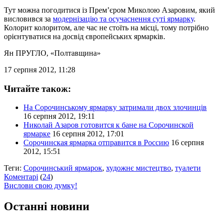
Тут можна погодитися із Прем’єром Миколою Азаровим, який
висловився за
модернізацію та осучаснення суті ярмарку
.
Колорит колоритом, але час не стоїть на місці, тому потрібно
орієнтуватися на досвід європейських ярмарків.
Ян ПРУГЛО
, «Полтавщина»
17 серпня 2012, 11:28
Читайте також:
На Сорочинському ярмарку затримали двох злочинців
16 серпня 2012, 19:11
Николай Азаров готовится к бане на Сорочинской
ярмарке
16 серпня 2012, 17:01
Сорочинская ярмарка отправится в Россию
16 серпня
2012, 15:51
Теги:
Сорочинський ярмарок
,
художнє мистецтво
,
туалети
Коментарі
(
24
)
Вислови свою думку!
Останні новини