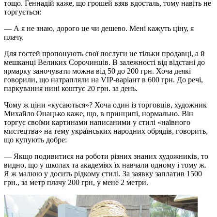
тощо. Геннадій каже, що грошей взяв вдосталь, тому навіть не
торгується:
— А я не знаю, дорого це чи дешево. Мені кажуть ціну, я
плачу.
Для гостей пропонують свої послуги не тільки продавці, а й
мешканці Великих Сорочинців. В залежності від відстані до
ярмарку заночувати можна від 50 до 200 грн. Хоча деякі
говорили, що натрапляли на VIP-варіант в 600 грн. До речі,
паркування нині коштує 20 грн. за день.
Чому ж ціни «кусаються»? Хоча один із торговців, художник
Михайло Онацько каже, що, в принципі, нормально. Він
торгує своїми картинами написаними у стилі «наївного
мистецтва» на тему українських народних обрядів, говорить,
що купують добре:
— Якщо подивитися на роботи різних знаних художників, то
видно, що у школах та академіях їх навчали одному і тому ж.
Я ж малюю у досить рідкому стилі. За заявку заплатив 1500
грн., за метр плачу 200 грн, у мене 2 метри.