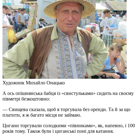
Художник Михайло Онацько
А ось опішнянська бабця із «свистульками» сидить на своєму
півметрі безкоштовно:
— Свищева сказала, щоб я торгувала без оренди. Та й за що
платити, я ж багато місця не займаю.
Цигани торгували солодкими «півниками», як, напевно, і 100
років тому. Також були і циганські поні для катання.