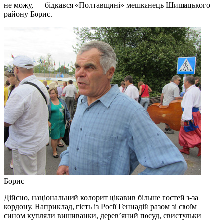
не можу, — бідкався «Полтавщині» мешканець Шишацького
району Борис.
Борис
Дійсно, національний колорит цікавив більше гостей з-за
кордону. Наприклад, гість із Росії Геннадій разом зі своїм
сином купляли вишиванки, дерев’яний посуд, свистульки