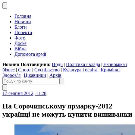
Головна
Новини
Блоги
Проекти
Фото
Досьє
Війна
Допомога армії
Новини Полтавщини:
Події
|
Політика і влада
|
Економіка і
бізнес
|
Спорт
|
Суспільство
|
Культура і освіта
|
Кримінал
|
Здоров’я
|
Цікавинки
|
Архів
17 серпня 2012, 11:28
На Сорочинському ярмарку-2012
українці не можуть купити вишиванки