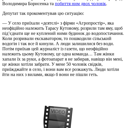
Володимира Борисенка та
побиття ним двох чоловік
.
Депутат так прокоментував цю ситуацію:
— У село приїхали «дєятєлі» з фірми «Агропростір», яка
неофіційно належить Тарасу Кутовому, розрили там яму, щоб
під’єднати ще не куплений ними будинок до водопостачання.
Коли розривали екскаватором, то пошкодили сільський
водогін і так все й кинули. А люди залишилися без води.
Потім приїхав цей журналіст із газети, що неофіційно
належить цьому Кутовому, це одна команда… Там жінки
хапали їх за руки, а фотоапарат я не забирав, навіщо він мені,
це жінки хотіли забрати. У мене 50 чоловік свідків,
приїжджайте в село, і вони вам все розкажуть. Люди хотіли
йти на них з вилами, якщо б вони не пішли геть.