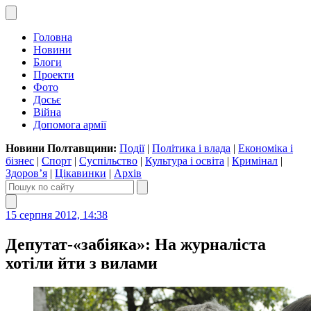
Головна
Новини
Блоги
Проекти
Фото
Досьє
Війна
Допомога армії
Новини Полтавщини:
Події
|
Політика і влада
|
Економіка і
бізнес
|
Спорт
|
Суспільство
|
Культура і освіта
|
Кримінал
|
Здоров’я
|
Цікавинки
|
Архів
15 серпня 2012, 14:38
Депутат-«забіяка»: На журналіста
хотіли йти з вилами