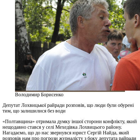
Володимир Борисенко
Депутат Лохвицької райради розповів, що люди були обурені
тим, що залишилися без води
«Полтавщина» отримала думку іншої сторони конфлікту, який
нещодавно стався у селі Мехедівка Лохвицього району.
Нагадаємо, що до нас звернувся юрист Сергій Найда, який
розповів нам про погрози журналісту з боку депутата райради