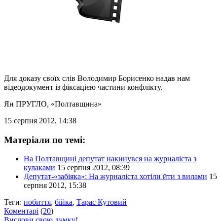
Для доказу своїх слів Володимир Борисенко надав нам
відеодокумент із фіксацією частини конфлікту.
Ян ПРУГЛО
, «Полтавщина»
15 серпня 2012, 14:38
Матеріали по темі:
На Полтавщині депутат накинувся на журналіста з
кулаками
15 серпня 2012, 08:39
Депутат-«забіяка»: На журналіста хотіли йти з вилами
15
серпня 2012, 15:38
Теги:
побиття
,
бійка
,
Тарас Кутовий
Коментарі
(
20
)
Вислови свою думку!